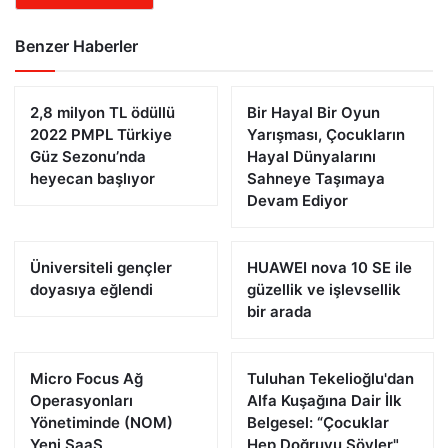
Benzer Haberler
2,8 milyon TL ödüllü
Bir Hayal Bir Oyun
2022 PMPL Türkiye
Yarışması, Çocukların
Güz Sezonu’nda
Hayal Dünyalarını
heyecan başlıyor
Sahneye Taşımaya
Devam Ediyor
Üniversiteli gençler
HUAWEI nova 10 SE ile
doyasıya eğlendi
güzellik ve işlevsellik
bir arada
Micro Focus Ağ
Tuluhan Tekelioğlu'dan
Operasyonları
Alfa Kuşağına Dair İlk
Yönetiminde (NOM)
Belgesel: “Çocuklar
Yeni SaaS
Hep Doğruyu Söyler"