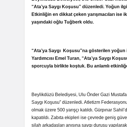
Genel
Bir Erkek Bir Kadına Ne
“Ata’ya Saygı Koşusu” düzenledi. Yoğun ilgin
Zaman Bağlanır?
Haber Türle
Etkinliğin en dikkat çeken yarışmacıları ise
yaşındaki oğlu Tuğberk oldu.
“Ata’ya Saygı Koşusu”na gösterilen yoğun i
Yardımcısı Emel Turan, “Ata’ya Saygı Koşusu”
sporcuyla birlikte koştuk.
Bu anlamlı etkinli
Beylikdüzü Belediyesi, Ulu Önder Gazi Mustafa 
Saygı Koşusu” düzenledi. Atletizm Federasyonu 
olmak üzere 500 yarışçı katıldı. Gürpınar Sahil
kapatıldı. Zabıta ekipleri ise çevrede geniş güv
silah arkadaşları anısına saygı duruşu yapılarak 