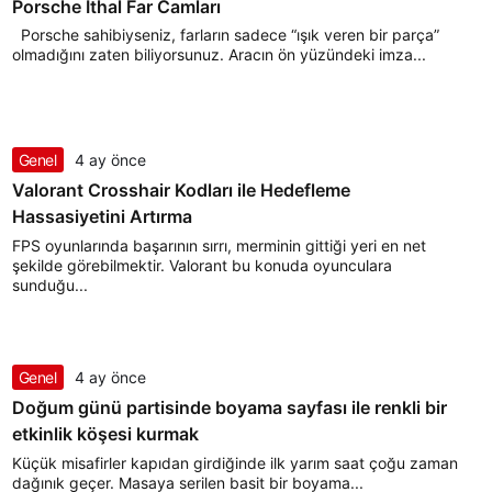
Porsche İthal Far Camları
Porsche sahibiyseniz, farların sadece “ışık veren bir parça”
olmadığını zaten biliyorsunuz. Aracın ön yüzündeki imza...
Genel
4 ay önce
Valorant Crosshair Kodları ile Hedefleme
Hassasiyetini Artırma
FPS oyunlarında başarının sırrı, merminin gittiği yeri en net
şekilde görebilmektir. Valorant bu konuda oyunculara
sunduğu...
Genel
4 ay önce
Doğum günü partisinde boyama sayfası ile renkli bir
etkinlik köşesi kurmak
Küçük misafirler kapıdan girdiğinde ilk yarım saat çoğu zaman
dağınık geçer. Masaya serilen basit bir boyama...