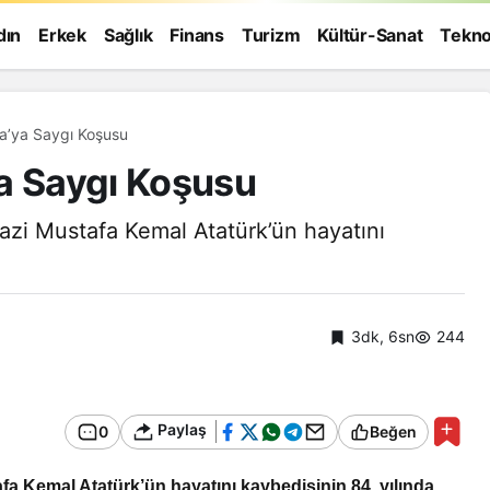
dın
Erkek
Sağlık
Finans
Turizm
Kültür-Sanat
Tekno
a’ya Saygı Koşusu
a Saygı Koşusu
azi Mustafa Kemal Atatürk’ün hayatını
3dk, 6sn
244
Paylaş
0
Beğen
Yaşam
Rüyada Papatya
a Kemal Atatürk’ün hayatını kaybedişinin 84. yılında