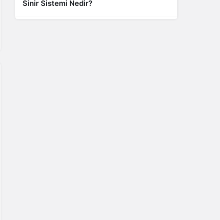
Sinir Sistemi Nedir?
Genel
Banyo Yapmak İstememek Neyin
Belirtisi?
Liste İçerikler
İnstagram Takipçi Satın Almak 15 TL
Genel
Rihanna: Barbados Adası’ndan Dünya’ya
Yolculuk
Finans
Kredi Borcu Ödenmezse Kefile Ne Olur?
Genel