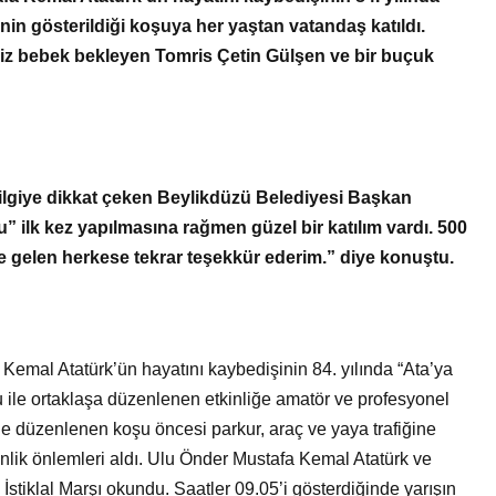
Görmek Ne Anlama
in gösterildiği koşuya her yaştan vatandaş katıldı.
ri Nelerdir?
Gelir?
 ikiz bebek bekleyen Tomris Çetin Gülşen ve bir buçuk
lgiye dikkat çeken Beylikdüzü Belediyesi Başkan
 ilk kez yapılmasına rağmen güzel bir katılım vardı. 500
ğe gelen herkese tekrar teşekkür ederim.” diye konuştu.
Kemal Atatürk’ün hayatını kaybedişinin 84. yılında “Ata’ya
ile ortaklaşa düzenlenen etkinliğe amatör ve profesyonel
’de düzenlenen koşu öncesi parkur, araç ve yaya trafiğine
enlik önlemleri aldı. Ulu Önder Mustafa Kemal Atatürk ve
İstiklal Marşı okundu. Saatler 09.05’i gösterdiğinde yarışın