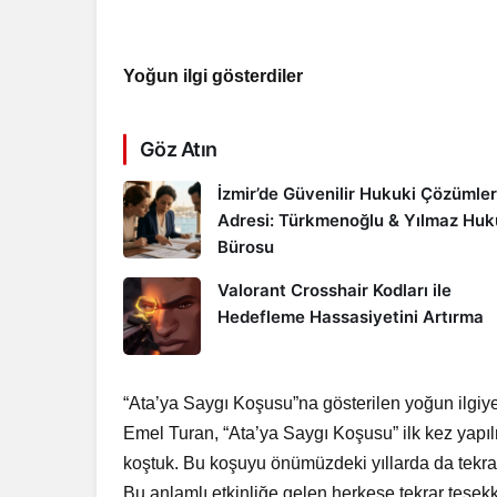
Yoğun ilgi gösterdiler
Göz Atın
İzmir’de Güvenilir Hukuki Çözümler
Adresi: Türkmenoğlu & Yılmaz Hu
Bürosu
Valorant Crosshair Kodları ile
Hedefleme Hassasiyetini Artırma
“Ata’ya Saygı Koşusu”na gösterilen yoğun ilgi
Emel Turan, “Ata’ya Saygı Koşusu” ilk kez yapıl
koştuk. Bu koşuyu önümüzdeki yıllarda da tekra
Bu anlamlı etkinliğe gelen herkese tekrar teşek