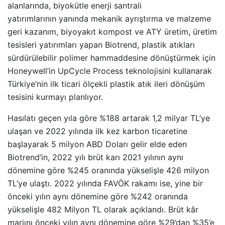
alanlarında, biyokütle enerji santrali
yatırımlarının yanında mekanik ayrıştırma ve malzeme
geri kazanım, biyoyakıt kompost ve ATY üretim, üretim
tesisleri yatırımları yapan Biotrend, plastik atıkları
sürdürülebilir polimer hammaddesine dönüştürmek için
Honeywell’in UpCycle Process teknolojisini kullanarak
Türkiye’nin ilk ticari ölçekli plastik atık ileri dönüşüm
tesisini kurmayı planlıyor.
Hasılatı geçen yıla göre %188 artarak 1,2 milyar TL’ye
ulaşan ve 2022 yılında ilk kez karbon ticaretine
başlayarak 5 milyon ABD Doları gelir elde eden
Biotrend’in, 2022 yılı brüt karı 2021 yılının aynı
dönemine göre %245 oranında yükselişle 426 milyon
TL’ye ulaştı. 2022 yılında FAVÖK rakamı ise, yine bir
önceki yılın aynı dönemine göre %242 oranında
yükselişle 482 Milyon TL olarak açıklandı. Brüt kâr
marjını önceki yılın aynı dönemine göre %29’dan %35’e