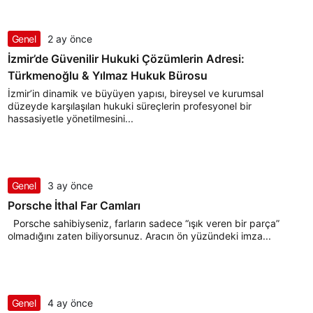
Genel
2 ay önce
İzmir’de Güvenilir Hukuki Çözümlerin Adresi:
Türkmenoğlu & Yılmaz Hukuk Bürosu
İzmir’in dinamik ve büyüyen yapısı, bireysel ve kurumsal
düzeyde karşılaşılan hukuki süreçlerin profesyonel bir
hassasiyetle yönetilmesini...
Genel
3 ay önce
Porsche İthal Far Camları
Porsche sahibiyseniz, farların sadece “ışık veren bir parça”
olmadığını zaten biliyorsunuz. Aracın ön yüzündeki imza...
Genel
4 ay önce