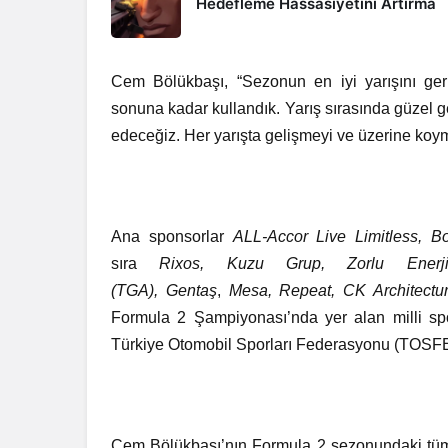
Hedefleme Hassasiyetini Artırma
Cem Bölükbaşı, “Sezonun en iyi yarışını geride
sonuna kadar kullandık. Yarış sırasında güzel 
edeceğiz. Her yarışta gelişmeyi ve üzerine koy
Ana sponsorlar
ALL-Accor Live Limitless, B
sıra
Rixos, Kuzu Grup, Zorlu Enerji
(TGA), Gentaş
,
Mesa, Repeat, CK Architectur
Formula 2 Şampiyonası’nda yer alan milli sp
Türkiye Otomobil Sporları Federasyonu (TOSFE
Cem Bölükbaşı’nın Formula 2 sezonundaki tüm y