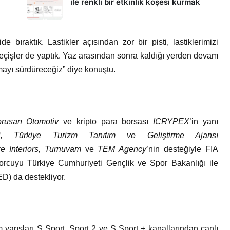
ile renkli bir etkinlik köşesi kurmak
 bıraktık. Lastikler açısından zor bir pisti, lastiklerimizi
geçişler de yaptık. Yaz arasından sonra kaldığı yerden devam
mayı sürdüreceğiz” diye konuştu.
orusan Otomotiv
ve kripto para borsası
ICRYPEX
’in yanı
, Türkiye Turizm Tanıtım ve Geliştirme Ajansı
e Interiors, Turnuvam
ve
TEM Agency
’nin desteğiyle FIA
orcuyu Türkiye Cumhuriyeti Gençlik ve Spor Bakanlığı ile
D) da destekliyor.
arışları S Sport, Sport 2 ve S Sport + kanallarından canlı