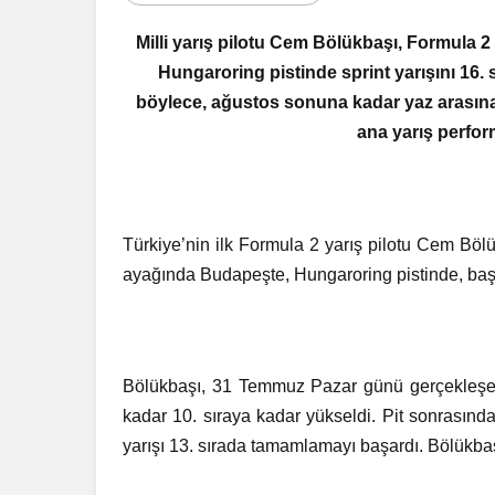
Milli yarış pilotu Cem Bölükbaşı, Formul
Hungaroring pistinde sprint yarışını 16. 
böylece, ağustos sonuna kadar yaz arasına
ana yarış perform
Türkiye’nin ilk Formula 2 yarış pilotu Cem B
ayağında Budapeşte, Hungaroring pistinde, başar
Bölükbaşı, 31 Temmuz Pazar günü gerçekleşen 
kadar 10. sıraya kadar yükseldi. Pit sonrasında
yarışı 13. sırada tamamlamayı başardı. Bölükbaş