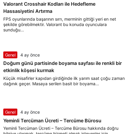
Valorant Crosshair Kodları ile Hedefleme
Hassasiyetini Artırma
FPS oyunlarında başarının sırrı, merminin gittiği yeri en net
şekilde görebilmektir. Valorant bu konuda oyunculara
sunduğu...
Genel
4 ay önce
Doğum günü partisinde boyama sayfası ile renkli bir
etkinlik köşesi kurmak
Küçük misafirler kapıdan girdiğinde ilk yarım saat çoğu zaman
dağınık geçer. Masaya serilen basit bir boyama...
Genel
4 ay önce
Yeminli Tercüman Ücreti – Tercüme Bürosu
Yeminli Tercüman Ücreti – Tercüme Bürosu hakkında doğru
bilgiye ulaşmak, tercüme hizmeti almak isteyenler için