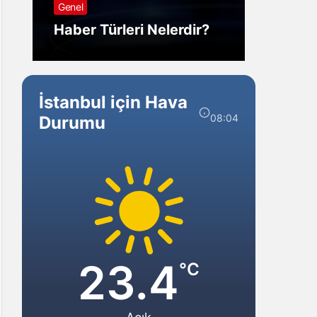
Genel
Görm
Haber Türleri Nelerdir?
Gelir?
İstanbul için Hava
08:04
Durumu
23.4
°C