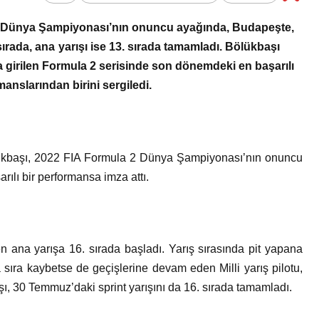
Bir Erkek Bir Kadına Ne
a 2 Dünya Şampiyonası’nın onuncu ayağında, Budapeşte,
Zaman Bağlanır?
sırada, ana yarışı ise 13. sırada tamamladı. Bölükbaşı
 girilen Formula 2 serisinde son dönemdeki en başarılı
anslarından birini sergiledi.
ölükbaşı, 2022 FIA Formula 2 Dünya Şampiyonası’nın onuncu
ılı bir performansa imza attı.
ana yarışa 16. sırada başladı. Yarış sırasında pit yapana
 sıra kaybetse de geçişlerine devam eden Milli yarış pilotu,
ı, 30 Temmuz’daki sprint yarışını da 16. sırada tamamladı.