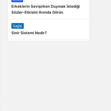
Erkeklerin Sevişirken Duymak İstediği
Sözler-Etkisini Anında Görün
Sağlık
Sinir Sistemi Nedir?
Genel
Banyo Yapmak İstememek Neyin
Belirtisi?
Liste İçerikler
İnstagram Takipçi Satın Almak 15 TL
Genel
Rihanna: Barbados Adası’ndan Dünya’ya
Yolculuk