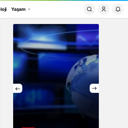
loji
Yaşam
Yaşam
Rüya