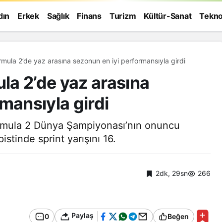
dın
Erkek
Sağlık
Finans
Turizm
Kültür-Sanat
Tekno
mula 2’de yaz arasına sezonun en iyi performansıyla girdi
a 2’de yaz arasına
mansıyla girdi
Formula 2 Dünya Şampiyonası’nın onuncu
tinde sprint yarışını 16.
2dk, 29sn
266
Genel
Paylaş
0
Beğen