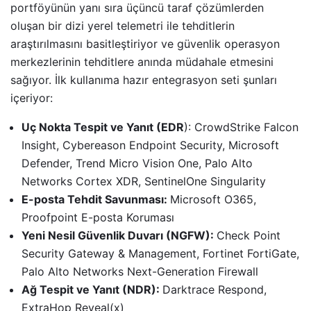
portföyünün yanı sıra üçüncü taraf çözümlerden
oluşan bir dizi yerel telemetri ile tehditlerin
araştırılmasını basitleştiriyor ve güvenlik operasyon
merkezlerinin tehditlere anında müdahale etmesini
sağıyor. İlk kullanıma hazır entegrasyon seti şunları
içeriyor:
Uç Nokta Tespit ve Yanıt (EDR
): CrowdStrike Falcon
Insight, Cybereason Endpoint Security, Microsoft
Defender, Trend Micro Vision One, Palo Alto
Networks Cortex XDR, SentinelOne Singularity
E-posta Tehdit Savunması:
Microsoft O365,
Proofpoint E-posta Koruması
Yeni Nesil Güvenlik Duvarı (NGFW):
Check Point
Security Gateway & Management, Fortinet FortiGate,
Palo Alto Networks Next-Generation Firewall
Ağ Tespit ve Yanıt (NDR):
Darktrace Respond,
ExtraHop Reveal(x)