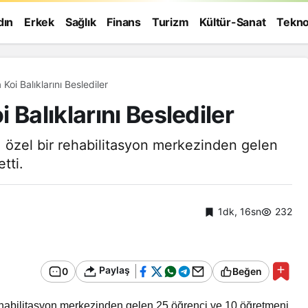
dın
Erkek
Sağlık
Finans
Turizm
Kültür-Sanat
Tekno
Koi Balıklarını Beslediler
 Balıklarını Beslediler
 özel bir rehabilitasyon merkezinden gelen
tti.
1dk, 16sn
232
Paylaş
0
Beğen
Genel
ehabilitasyon merkezinden gelen 25 öğrenci ve 10 öğretmeni