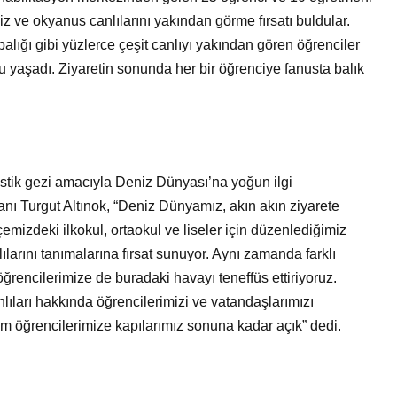
Bir Erkek Bir Kadına Ne
iz ve okyanus canlılarını yakından görme fırsatı buldular.
Zaman Bağlanır?
alığı gibi yüzlerce çeşit canlıyı yakından gören öğrenciler
u yaşadı. Ziyaretin sonunda her bir öğrenciye fanusta balık
stik gezi amacıyla Deniz Dünyası’na yoğun ilgi
nı Turgut Altınok, “Deniz Dünyamız, akın akın ziyarete
lçemizdeki ilkokul, ortaokul ve liseler için düzenlediğimiz
ılarını tanımalarına fırsat sunuyor. Aynı zamanda farklı
ğrencilerimize de buradaki havayı teneffüs ettiriyoruz.
nlıları hakkında öğrencilerimizi ve vatandaşlarımızı
tüm öğrencilerimize kapılarımız sonuna kadar açık” dedi.​