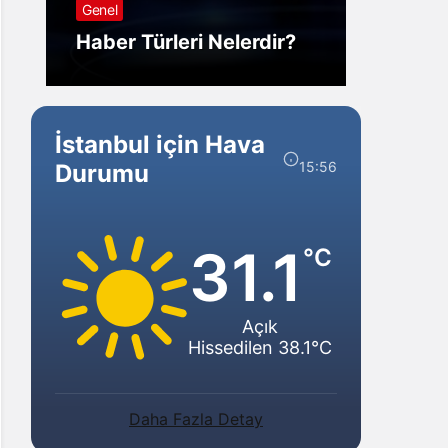
Genel
Görm
Haber Türleri Nelerdir?
Gelir?
İstanbul için Hava
15:56
Durumu
31.1
°C
Açık
Hissedilen 38.1°C
Daha Fazla Detay