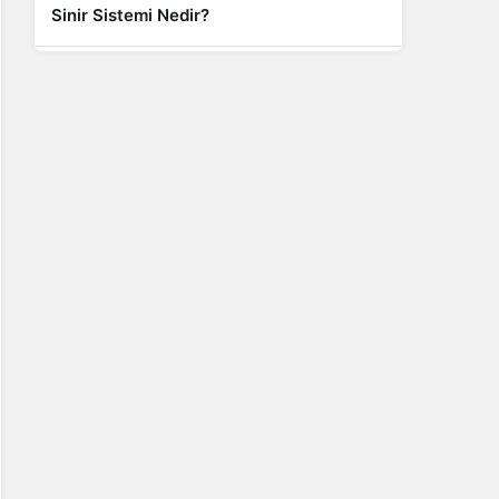
Sinir Sistemi Nedir?
Genel
Banyo Yapmak İstememek Neyin
Belirtisi?
Liste İçerikler
İnstagram Takipçi Satın Almak 15 TL
Genel
Rihanna: Barbados Adası’ndan Dünya’ya
Yolculuk
Finans
Kredi Borcu Ödenmezse Kefile Ne Olur?