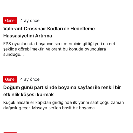
Genel
4 ay önce
Valorant Crosshair Kodları ile Hedefleme
Hassasiyetini Artırma
FPS oyunlarında başarının sırrı, merminin gittiği yeri en net
şekilde görebilmektir. Valorant bu konuda oyunculara
sunduğu...
Genel
4 ay önce
Doğum günü partisinde boyama sayfası ile renkli bir
etkinlik köşesi kurmak
Küçük misafirler kapıdan girdiğinde ilk yarım saat çoğu zaman
dağınık geçer. Masaya serilen basit bir boyama...