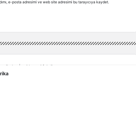
ımı, e-posta adresimi ve web site adresimi bu tarayıcıya kaydet.
esi’nden İzmir’e yeni fabrika
rika
’nden İzmir’e yeni fabrika
k tesisin açılışını yaptı İzmir Büyükşehir
yenin şirketi İZBETON A.
3dk, 36sn
279