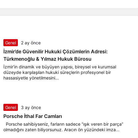
Genel
2 ay önce
İzmir’de Güvenilir Hukuki Çözümlerin Adresi:
Türkmenoğlu & Yılmaz Hukuk Bürosu
İzmir’in dinamik ve büyüyen yapısı, bireysel ve kurumsal
düzeyde karşılaşılan hukuki süreçlerin profesyonel bir
hassasiyetle yönetilmesini...
Genel
3 ay önce
Porsche İthal Far Camları
Porsche sahibiyseniz, farların sadece “ışık veren bir parça”
olmadığını zaten biliyorsunuz. Aracın ön yüzündeki imza...