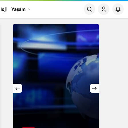
loji
Yaşam
Yaşam
Rüya