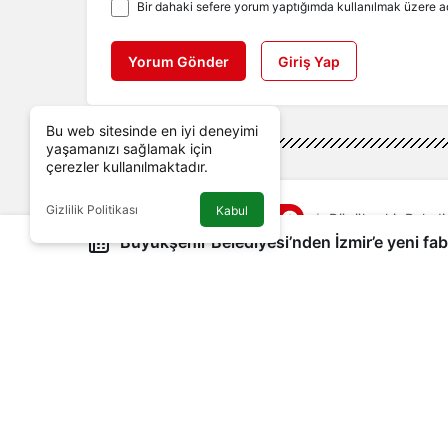
Bir dahaki sefere yorum yaptığımda kullanılmak üzere ad
Yorum Gönder
Giriş Yap
Bu web sitesinde en iyi deneyimi
yaşamanızı sağlamak için
çerezler kullanılmaktadır.
Gizlilik Politikası
Kabul
Genel
Haberler
Büyükşehir Belediy
Büyükşehir Belediyesi’nden İzmir’e yeni fab
Büyükşehir Belediyesi
Başkan Soyer kent mobilyası üretece
Belediye Başkanı Tunç Soyer beledi
Yönetici Editör
tarafından yayınlandı
1 Temmuz 2022, 19:10
yayınlandı