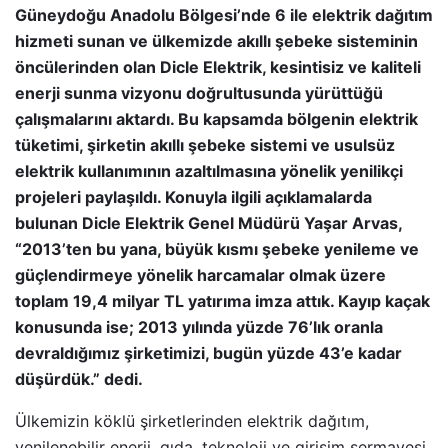
Güneydoğu Anadolu Bölgesi’nde 6 ile elektrik dağıtım
hizmeti sunan ve ülkemizde akıllı şebeke sisteminin
öncülerinden olan Dicle Elektrik, kesintisiz ve kaliteli
enerji sunma vizyonu doğrultusunda yürüttüğü
çalışmalarını aktardı. Bu kapsamda bölgenin elektrik
tüketimi, şirketin akıllı şebeke sistemi ve usulsüz
elektrik kullanımının azaltılmasına yönelik yenilikçi
projeleri paylaşıldı. Konuyla ilgili açıklamalarda
bulunan Dicle Elektrik Genel Müdürü Yaşar Arvas,
“2013’ten bu yana, büyük kısmı şebeke yenileme ve
güçlendirmeye yönelik harcamalar olmak üzere
toplam 19,4 milyar TL yatırıma imza attık. Kayıp kaçak
konusunda ise; 2013 yılında yüzde 76’lık oranla
devraldığımız şirketimizi, bugün yüzde 43’e kadar
düşürdük.” dedi.
Ülkemizin köklü şirketlerinden elektrik dağıtım,
yenilenebilir enerji, gıda, teknoloji ve girişim sermayesi