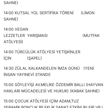
SAHNE)
14:00 KUTSAL YOL SERTİFİKA TÖRENİ (LİMON
SAHNE)
14:00 VEGAN
LEZZETLER YARIŞMASI (MUTFAK
ATÖLYESİ)
14:00 TÜRCÜLÜK ATÖLYESİ YETİŞKİNLER
İÇİN (ŞAPEL)
14:30 ZÜLAL KALKANDELEN İMZA GÜNÜ (YENİ
İNSAN YAYINEVİ STANDI)
15:00 SÖYLEYİŞİ AV.MELİKE ÖZDEMİR BALLI (HAYVAN
HAKLARI MÜCADELESİ VE HUKUK) (KABAK SAHNE)
15:00 ÇOCUK ATÖLYESİ (ÇİM ADAM,TUZ
SERAMİK,BONCUK BİLEKLİK,SANAT ETKİNLİKLERİ VB.)