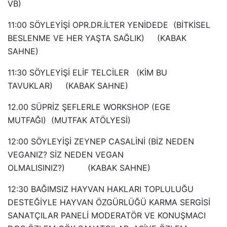
VB)
11:00 SÖYLEYİŞİ OPR.DR.İLTER YENİDEDE (BİTKİSEL
BESLENME VE HER YAŞTA SAĞLIK) (KABAK
SAHNE)
11:30 SÖYLEYİŞİ ELİF TELCİLER (KİM BU
TAVUKLAR) (KABAK SAHNE)
12.00 SÜPRİZ ŞEFLERLE WORKSHOP (EGE
MUTFAĞI) (MUTFAK ATÖLYESİ)
12:00 SÖYLEYİŞİ ZEYNEP CASALİNİ (BİZ NEDEN
VEGANIZ? SİZ NEDEN VEGAN
OLMALISINIZ?) (KABAK SAHNE)
12:30 BAĞIMSIZ HAYVAN HAKLARI TOPLULUĞU
DESTEĞİYLE HAYVAN ÖZGÜRLÜĞÜ KARMA SERGİSİ
SANATÇILAR PANELİ MODERATÖR VE KONUŞMACI