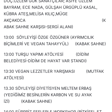
DOÇ.ÖZLEM GÖK SANATÇILAR; ASİYE ÖZLEM
BAYRAM, ECE NADA, GÜLŞAH ÜRGÜPLÜ KASAL,
KÜBRA ATEŞ,MELİSA KILIÇ,MÜGE
AKÇAKOCA (K
ABAK SAHNE KARŞISI-SERGİ ALANI)
13:00 SÖYLEYİŞİ ÖZGE ÖZGÜNER (AYRIMCILIK
BİÇİMLERİ VE VEGAN TAHAYYÜL) (KABAK SAHNE)
13:00 TURŞU YAPIMI ATÖLYESİ (DİDİM
BELEDİYESİ-DİDİM DE HAYAT VAR STANDI)
13:30 VEGAN LEZZETLER YARIŞMASI (MUTFAK
ATÖLYESİ)
13.30 SÖYLEYİŞİ DİYETİSYEN MELTEM ERBAŞ
(YEDİĞİMİZ BESİNLERİN KARBON VE SU AYAK
İZİ) (KABAK SAHNE)
14:00 SÜRPRİZ ŞEFLERLE WORKSHOP (BİTKİSEL ET