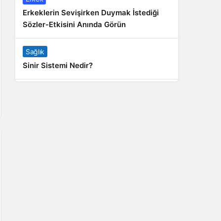
Erkeklerin Sevişirken Duymak İstediği
Sözler-Etkisini Anında Görün
Sağlık
Sinir Sistemi Nedir?
Genel
Banyo Yapmak İstememek Neyin
Belirtisi?
Liste İçerikler
İnstagram Takipçi Satın Almak 15 TL
Genel
Rihanna: Barbados Adası’ndan Dünya’ya
Yolculuk