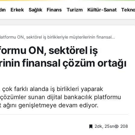
dın
Erkek
Sağlık
Finans
Turizm
Kültür-Sanat
Tekno
platformu ON, sektörel iş birlikleriyle müşterilerinin finansal
or
tformu ON, sektörel iş
erinin finansal çözüm ortağı
k farklı alanda iş birlikleri yaparak
l çözümler sunan dijital bankacılık platformu
 ağını genişletmeye devam ediyor.
2dk, 25sn
208
Genel