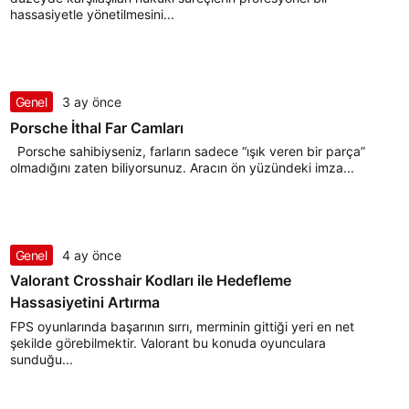
hassasiyetle yönetilmesini...
Genel
3 ay önce
Porsche İthal Far Camları
Porsche sahibiyseniz, farların sadece “ışık veren bir parça”
olmadığını zaten biliyorsunuz. Aracın ön yüzündeki imza...
Genel
4 ay önce
Valorant Crosshair Kodları ile Hedefleme
Hassasiyetini Artırma
FPS oyunlarında başarının sırrı, merminin gittiği yeri en net
şekilde görebilmektir. Valorant bu konuda oyunculara
sunduğu...