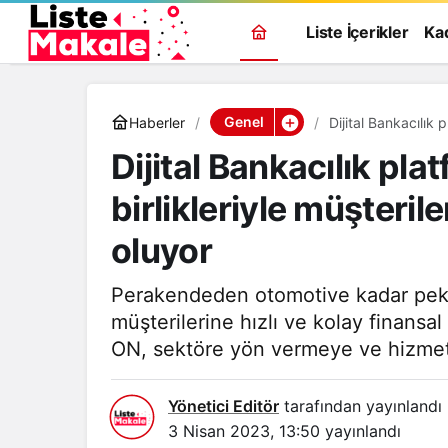
Liste İçerikler
Ka
Genel
Haberler
Dijital Bankacılık 
çözüm ortağı oluy
Dijital Bankacılık pla
birlikleriyle müşteril
oluyor
Perakendeden otomotive kadar pek ço
müşterilerine hızlı ve kolay finansa
ON, sektöre yön vermeye ve hizmet
Yönetici Editör
tarafından yayınlandı
3 Nisan 2023, 13:50
yayınlandı