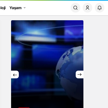
loji
Yaşam
Yaşam
Rüya