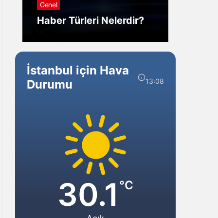
Genel
Görm
Haber Türleri Nelerdir?
Gelir?
İstanbul için Hava
13:08
Durumu
30.1
°C