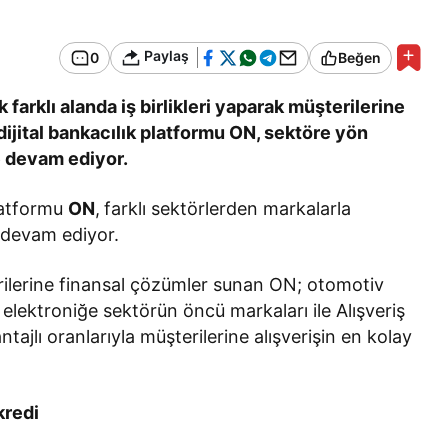
Bir Erkek Bir Kadına Ne
Zaman Bağlanır?
Paylaş
0
Beğen
rklı alanda iş birlikleri yaparak müşterilerine
dijital bankacılık platformu ON, sektöre yön
e devam ediyor.
platformu
ON
,
farklı sektörlerden markalarla
e devam ediyor.
rilerine finansal çözümler sunan ON; otomotiv
ektroniğe sektörün öncü markaları ile Alışveriş
ntajlı oranlarıyla müşterilerine alışverişin en kolay
kredi