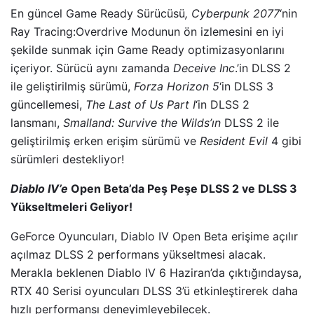
En güncel Game Ready Sürücüsü
, Cyberpunk 2077
‘nin
Ray Tracing:Overdrive Modunun ön izlemesini en iyi
şekilde sunmak için Game Ready optimizasyonlarını
içeriyor. Sürücü aynı zamanda
Deceive Inc
.’in DLSS 2
ile geliştirilmiş sürümü,
Forza
Horizon 5
‘in DLSS 3
güncellemesi,
The Last of Us Part I
‘in DLSS 2
lansmanı,
Smalland: Survive the Wilds’ın
DLSS 2 ile
geliştirilmiş erken erişim sürümü ve
Resident Evil
4 gibi
sürümleri destekliyor!
Diablo IV’e
Open Beta’da Peş Peşe DLSS 2 ve DLSS 3
Yükseltmeleri Geliyor!
GeForce Oyuncuları, Diablo IV Open Beta erişime açılır
açılmaz DLSS 2 performans yükseltmesi alacak.
Merakla beklenen Diablo IV 6 Haziran’da çıktığındaysa,
RTX 40 Serisi oyuncuları DLSS 3’ü etkinleştirerek daha
hızlı performansı deneyimleyebilecek.