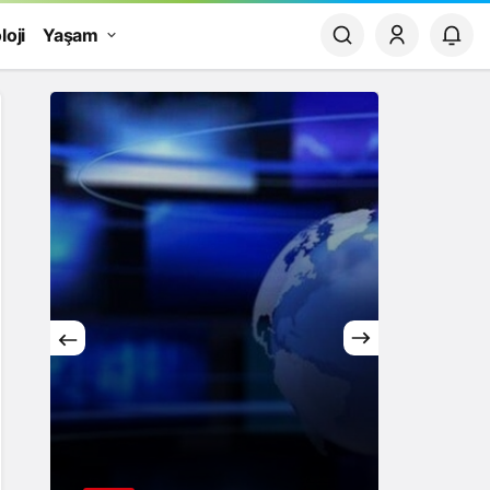
loji
Yaşam
Yaşam
Rüya