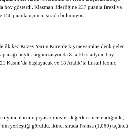
Bir Erkek Bir Kadına Ne
da boy gösterdi. Klasman liderliğine 237 puanla Brezilya
Zaman Bağlanır?
se 156 puanla üçüncü sırada bulunuyor.
nde ilk kez Kuzey Yarım Küre’de kış mevsimine denk gelen
yapacağı büyük organizasyonda 8 farklı stadyum boy
21 Kasım’da başlayacak ve 18 Aralık’ta Lusail Iconic
 oyuncularının piyasa/transfer değerleri incelendiğinde,
e’nin yerleştiği görüldü, ikinci sırada Fransa (1,060) üçüncü