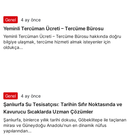
Genel
4 ay önce
Yeminli Tercüman Ücreti – Tercüme Bürosu
Yeminli Tercüman Ücreti – Tercüme Bürosu hakkında doğru
bilgiye ulaşmak, tercüme hizmeti almak isteyenler için
oldukça...
Genel
4 ay önce
Şanlıurfa Su Tesisatçısı: Tarihin Sıfır Noktasında ve
Kavurucu Sıcaklarda Uzman Çözümler
Şanlıurfa, binlerce yıllık tarihi dokusu, Göbeklitepe ile taçlanan
mirası ve Güneydoğu Anadolu’nun en dinamik nüfus
yapılarından...