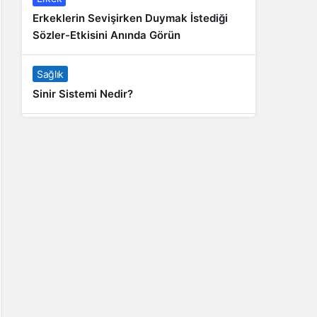
Erkeklerin Sevişirken Duymak İstediği
Sözler-Etkisini Anında Görün
Sağlık
Sinir Sistemi Nedir?
Genel
Banyo Yapmak İstememek Neyin
Belirtisi?
Liste İçerikler
İnstagram Takipçi Satın Almak 15 TL
Genel
Rihanna: Barbados Adası’ndan Dünya’ya
Yolculuk