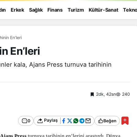
dın
Erkek
Sağlık
Finans
Turizm
Kültür-Sanat
Tekno
inin En’leri
n En’leri
ler kala, Ajans Press turnuva tarihinin
2dk, 42sn
240
Paylaş
0
Beğen
Genel
,
Ajans Press
turnuva tarihinin en’lerini araştırdı. Dünya