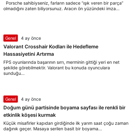
Porsche sahibiyseniz, farların sadece “ışık veren bir parça”
olmadığını zaten biliyorsunuz. Aracın ön yüzündeki imza...
Genel
4 ay önce
Valorant Crosshair Kodları ile Hedefleme
Hassasiyetini Artırma
FPS oyunlarında başarının sırrı, merminin gittiği yeri en net
şekilde görebilmektir. Valorant bu konuda oyunculara
sunduğu...
Genel
4 ay önce
Doğum günü partisinde boyama sayfası ile renkli bir
etkinlik köşesi kurmak
Küçük misafirler kapıdan girdiğinde ilk yarım saat çoğu zaman
dağınık geçer. Masaya serilen basit bir boyama...