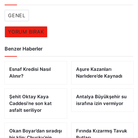
GENEL
YORUM BIRAK
Benzer Haberler
Esnaf Kredisi Nasıl
Aşure Kazanları
Alınır?
Narlıdere’de Kaynadı
Şehit Oktay Kaya
Antalya Büyükşehir su
Caddesi’ne son kat
israfına izin vermiyor
asfalt seriliyor
Okan Boyar’dan sıradışı
Fırında Kızarmış Tavuk
bir klip: Chucky’nin
Butları