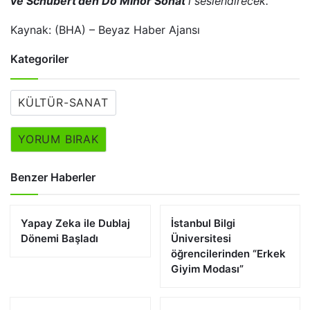
ve
Schubert’den
Do Minör Sonat’
ı seslendirecek.
Kaynak: (BHA) – Beyaz Haber Ajansı
Kategoriler
KÜLTÜR-SANAT
YORUM BIRAK
Benzer Haberler
Yapay Zeka ile Dublaj
İstanbul Bilgi
Dönemi Başladı
Üniversitesi
öğrencilerinden “Erkek
Giyim Modası”