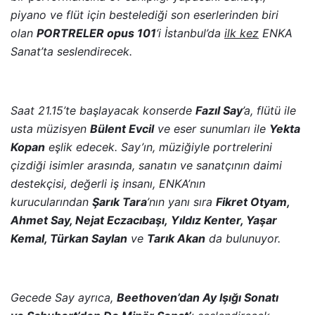
piyano ve flüt için bestelediği son eserlerinden biri
olan
PORTRELER opus 101
‘i İstanbul’da
ilk kez
ENKA
Sanat’ta seslendirecek.
Saat 21.15’te başlayacak k
onserde
Fazıl Say
’a, flütü ile
usta müzisyen
Bülent Evcil
ve eser sunumları ile
Yekta
Kopan
eşlik edecek.
Say’ın, müziğiyle portrelerini
çizdiği isimler arasında, sanatın ve sanatçının daimi
destekçisi, değerli iş insanı, ENKA’nın
kurucularından
Şarık Tara
’nın
yanı sıra
Fikret Otyam,
Ahmet Say, Nejat Eczacıbaşı, Yıldız Kenter, Yaşar
Kemal, Türkan Saylan
ve
Tarık Akan
da bulunuyor.
Gecede Say ayrıca,
Beethoven’dan
Ay Işığı Sonatı