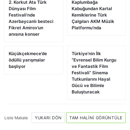
2. Korkut Ata Türk
Kaplumbağa
Dünyası Film
Kabuğundan Kartal
Festivali’nde
Kemiklerine Türk
Azerbaycanlı besteci
Çalgıları AKM Müzik
Fikret Amirov’un
Platformu’nda
anısına konser
Küçükçekmece’de
Türkiye’nin İlk
ödüllü yarışmalar
“Evrensel Bilim Kurgu
başlıyor
ve Fantastik Film
Festivali” Sinema
Tutkunlarını Hayal
Gücü ve Bilimle
Buluşturacak
Liste Makale
YUKARI DÖN
TAM HALINI GÖRÜNTÜLE