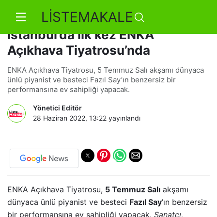
LİSTEMAKALE
Fazıl Say “PORTRELER” eseri ile
İstanbul’da ilk kez ENKA
Açıkhava Tiyatrosu’nda
ENKA Açıkhava Tiyatrosu, 5 Temmuz Salı akşamı dünyaca
ünlü piyanist ve besteci Fazıl Say’ın benzersiz bir
performansına ev sahipliği yapacak.
Yönetici Editör
28 Haziran 2022, 13:22
yayınlandı
ENKA Açıkhava Tiyatrosu,
5 Temmuz Salı
akşamı
dünyaca ünlü piyanist ve besteci
Fazıl Say
’ın benzersiz
bir performansına ev sahipliği yapacak.
Sanatçı,