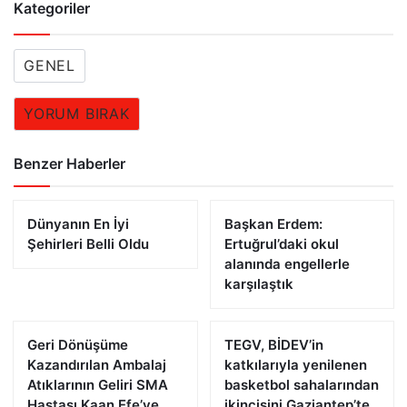
Kategoriler
GENEL
YORUM BIRAK
Benzer Haberler
Dünyanın En İyi
Başkan Erdem:
Şehirleri Belli Oldu
Ertuğrul’daki okul
alanında engellerle
karşılaştık
Geri Dönüşüme
TEGV, BİDEV’in
Kazandırılan Ambalaj
katkılarıyla yenilenen
Atıklarının Geliri SMA
basketbol sahalarından
Hastası Kaan Efe’ye
ikincisini Gaziantep’te