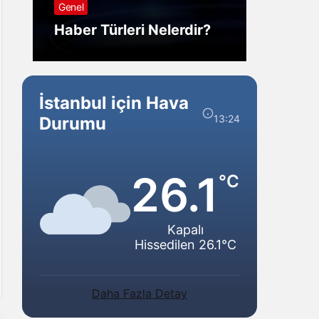
Genel
Görm
Haber Türleri Nelerdir?
Gelir?
İstanbul için Hava
13:24
Durumu
26.1
°C
Kapalı
Hissedilen 26.1°C
Daha Fazla Detay