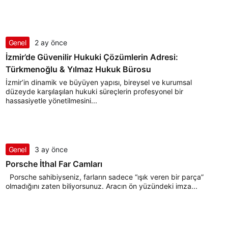
Genel
2 ay önce
İzmir’de Güvenilir Hukuki Çözümlerin Adresi:
Türkmenoğlu & Yılmaz Hukuk Bürosu
İzmir’in dinamik ve büyüyen yapısı, bireysel ve kurumsal
düzeyde karşılaşılan hukuki süreçlerin profesyonel bir
hassasiyetle yönetilmesini...
Genel
3 ay önce
Porsche İthal Far Camları
Porsche sahibiyseniz, farların sadece “ışık veren bir parça”
olmadığını zaten biliyorsunuz. Aracın ön yüzündeki imza...