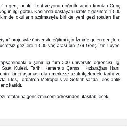
Bir Erkek Bir Kadına Ne
r’in genç odaklı kent vizyonu doğrultusunda kurulan Genç
Zaman Bağlanır?
i yoğun ilgi gördü. Kasım’da başlayan ücretsiz gezilere 18-30
im’de okulların açılmasıyla birlikte yeni gezi rotaları ilan
yor” projesiyle üniversite eğitimi için İzmir’e gelen gençlere
 ücretsiz gezilere 18-30 yaş arası bin 279 Genç İzmir üyesi
kapsamındaki 6 şehir içi tura 300 üniversite öğrencisi ilgi
 Saat Kulesi, Tarihi Kemeraltı Çarşısı, Kızlarağası Hanı,
rojenin ikinci aşaması olan merkeze uzak ilçelerdeki tarihi ve
uk'ta Efes, Torbalı'da Metropolis ve Seferihisar'da Teos antik
genç katıldı.
gezi rotalarına gencizmir.com adresinden ulaşılabilecek.