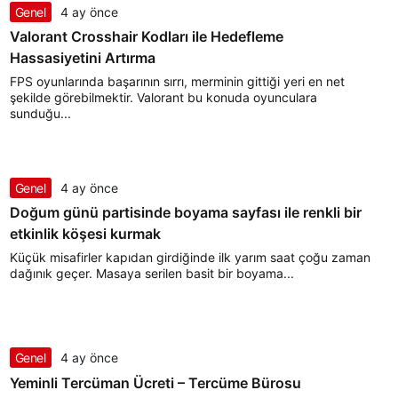
Genel
4 ay önce
Valorant Crosshair Kodları ile Hedefleme
Hassasiyetini Artırma
FPS oyunlarında başarının sırrı, merminin gittiği yeri en net
şekilde görebilmektir. Valorant bu konuda oyunculara
sunduğu...
Genel
4 ay önce
Doğum günü partisinde boyama sayfası ile renkli bir
etkinlik köşesi kurmak
Küçük misafirler kapıdan girdiğinde ilk yarım saat çoğu zaman
dağınık geçer. Masaya serilen basit bir boyama...
Genel
4 ay önce
Yeminli Tercüman Ücreti – Tercüme Bürosu