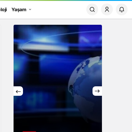
loji
Yaşam
Yaşam
Rüya