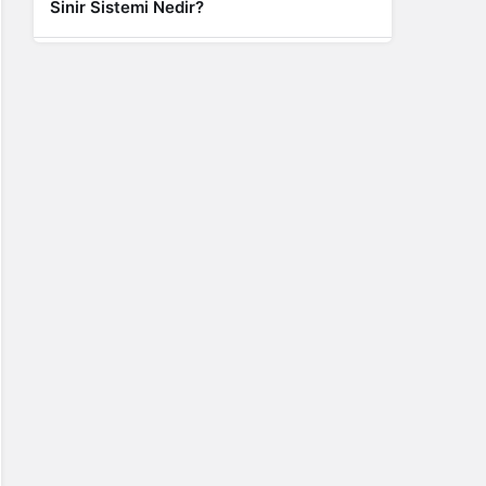
Sinir Sistemi Nedir?
Genel
Banyo Yapmak İstememek Neyin
Belirtisi?
Liste İçerikler
İnstagram Takipçi Satın Almak 15 TL
Genel
Rihanna: Barbados Adası’ndan Dünya’ya
Yolculuk
Finans
Kredi Borcu Ödenmezse Kefile Ne Olur?
Genel