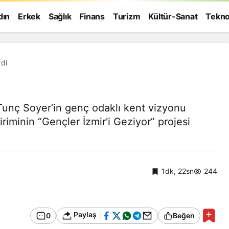
dın
Erkek
Sağlık
Finans
Turizm
Kültür-Sanat
Tekno
zdi
Tunç Soyer’in genç odaklı kent vizyonu
iminin “Gençler İzmir'i Geziyor” projesi
1dk, 22sn
244
Paylaş
0
Beğen
Genel