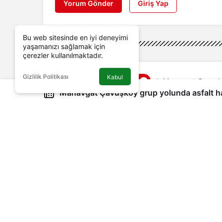
Yorum Gönder
Giriş Yap
Bu web sitesinde en iyi deneyimi
yaşamanızı sağlamak için
çerezler kullanılmaktadır.
Gizlilik Politikası
Kabul
Genel
Haberler
Manavgat Çavuşköy
Manavgat Çavuşköy grup yolunda asfalt haz
Manavgat Çavuşköy g
hazırlığı
Antalya Büyükşehir Belediyesi Mana
Halitağalar ve Çamlıtepe mahalleleri
çalışmaları yapıyor.
Yönetici Editör
tarafından yayınlandı
27 Haziran 2022, 13:20
yayınlandı