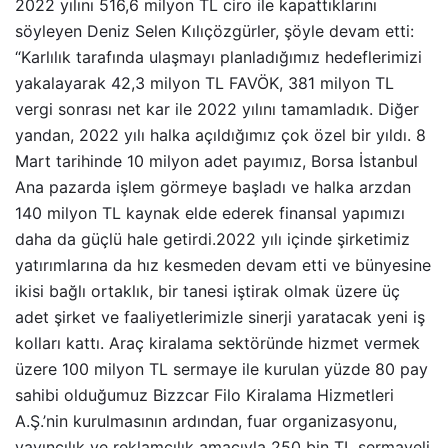
2022 yılını 516,6 milyon TL ciro ile kapattıklarını
söyleyen Deniz Selen Kılıçözgürler, şöyle devam etti:
“Karlılık tarafında ulaşmayı planladığımız hedeflerimizi
yakalayarak 42,3 milyon TL FAVÖK, 381 milyon TL
vergi sonrası net kar ile 2022 yılını tamamladık. Diğer
yandan, 2022 yılı halka açıldığımız çok özel bir yıldı. 8
Mart tarihinde 10 milyon adet payımız, Borsa İstanbul
Ana pazarda işlem görmeye başladı ve halka arzdan
140 milyon TL kaynak elde ederek finansal yapımızı
daha da güçlü hale getirdi.2022 yılı içinde şirketimiz
yatırımlarına da hız kesmeden devam etti ve bünyesine
ikisi bağlı ortaklık, bir tanesi iştirak olmak üzere üç
adet şirket ve faaliyetlerimizle sinerji yaratacak yeni iş
kolları kattı. Araç kiralama sektöründe hizmet vermek
üzere 100 milyon TL sermaye ile kurulan yüzde 80 pay
sahibi olduğumuz Bizzcar Filo Kiralama Hizmetleri
A.Ş.’nin kurulmasının ardından, fuar organizasyonu,
yayıncılık ve reklamcılık amacıyla 250 bin TL sermayeli