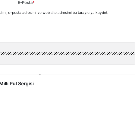
E-Posta
*
ımı, e-posta adresimi ve web site adresimi bu tarayıcıya kaydet.
afer’in 100. Yılına Özel Milli Pul Sergisi
illi Pul Sergisi
r’in 100. Yılına Özel Milli
rketi (PTT AŞ) ve Türkiye Filateli Dernekleri
e Büyük Zafer’in 100.