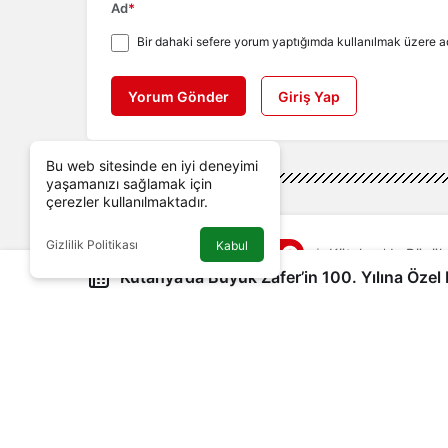
Ad
*
Bir dahaki sefere yorum yaptığımda kullanılmak üzere ad
Yorum Gönder
Giriş Yap
Bu web sitesinde en iyi deneyimi
yaşamanızı sağlamak için
çerezler kullanılmaktadır.
Gizlilik Politikası
Kabul
Genel
Haberler
Kütahya’da Büyük Z
Kütahya’da Büyük Zafer’in 100. Yılına Özel M
Kütahya’da Büyük Zafe
Pul Sergisi
Posta ve Telgraf Teşkilatı Anonim Şi
Federasyonu’nun (TFDF) iş birliği il