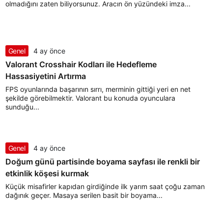
olmadığını zaten biliyorsunuz. Aracın ön yüzündeki imza...
Genel
4 ay önce
Valorant Crosshair Kodları ile Hedefleme
Hassasiyetini Artırma
FPS oyunlarında başarının sırrı, merminin gittiği yeri en net
şekilde görebilmektir. Valorant bu konuda oyunculara
sunduğu...
Genel
4 ay önce
Doğum günü partisinde boyama sayfası ile renkli bir
etkinlik köşesi kurmak
Küçük misafirler kapıdan girdiğinde ilk yarım saat çoğu zaman
dağınık geçer. Masaya serilen basit bir boyama...