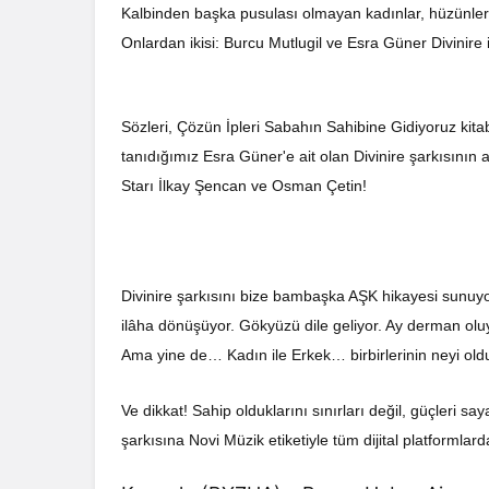
Kalbinden başka pusulası olmayan kadınlar, hüzünler
Onlardan ikisi: Burcu Mutlugil ve Esra Güner Divinire il
Sözleri, Çözün İpleri Sabahın Sahibine Gidiyoruz kitab
tanıdığımız Esra Güner'e ait olan Divinire şarkısının
Starı İlkay Şencan ve Osman Çetin!
Divinire şarkısını bize bambaşka AŞK hikayesi sunuyo
ilâha dönüşüyor. Gökyüzü dile geliyor. Ay derman olu
Ama yine de… Kadın ile Erkek… birbirlerinin neyi old
Ve dikkat! Sahip olduklarını sınırları değil, güçleri 
şarkısına Novi Müzik etiketiyle tüm dijital platformlarda