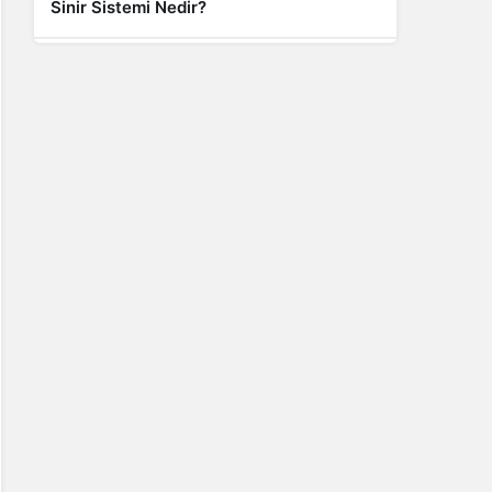
Sinir Sistemi Nedir?
Genel
Banyo Yapmak İstememek Neyin
Belirtisi?
Liste İçerikler
İnstagram Takipçi Satın Almak 15 TL
Genel
Rihanna: Barbados Adası’ndan Dünya’ya
Yolculuk
Finans
Kredi Borcu Ödenmezse Kefile Ne Olur?
Genel