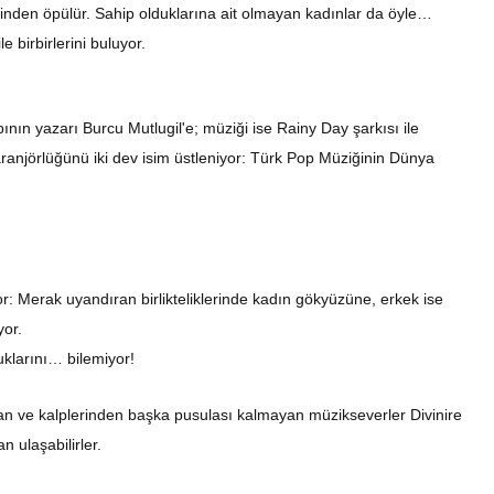
Bir Erkek Bir Kadına Ne
inden öpülür. Sahip olduklarına ait olmayan kadınlar da öyle…
Zaman Bağlanır?
e birbirlerini buluyor.
ının yazarı Burcu Mutlugil'e; müziği ise Rainy Day şarkısı ile
 aranjörlüğünü iki dev isim üstleniyor: Türk Pop Müziğinin Dünya
r: Merak uyandıran birlikteliklerinde kadın gökyüzüne, erkek ise
yor.
uklarını… bilemiyor!
sayan ve kalplerinden başka pusulası kalmayan müzikseverler Divinire
n ulaşabilirler.