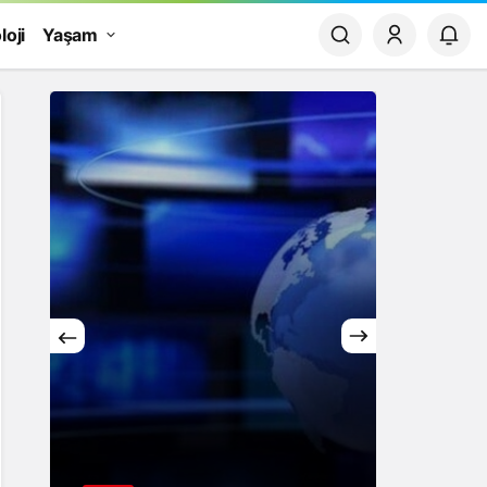
loji
Yaşam
Yaşam
Rüya