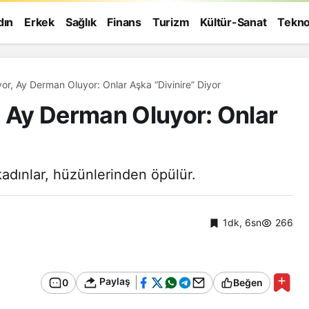
dın
Erkek
Sağlık
Finans
Turizm
Kültür-Sanat
Tekno
Gökyüzü Dile Geliyor, Ay Derman Oluyor: Onlar Aşka “Divinire” Diyor
, Ay Derman Oluyor: Onlar
adınlar, hüzünlerinden öpülür.
1dk, 6sn
266
Paylaş
0
Beğen
Genel