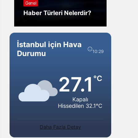
Genel
Görm
Haber Türleri Nelerdir?
Gelir?
İstanbul için Hava
10:29
Durumu
27.1
°C
Kapalı
Hissedilen 32.1°C
Daha Fazla Detay