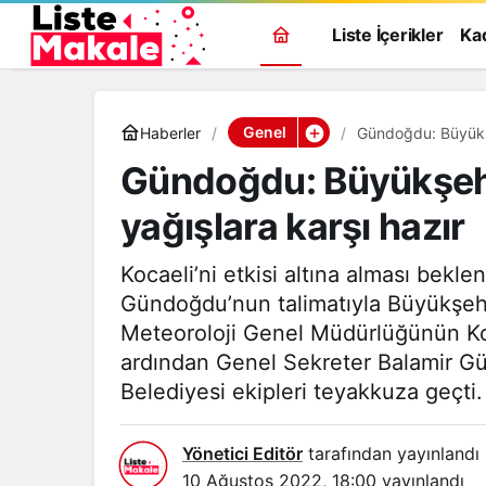
Liste İçerikler
Ka
Genel
Haberler
Gündoğdu: Büyükşeh
Gündoğdu: Büyükşehir
yağışlara karşı hazır
Kocaeli’ni etkisi altına alması bek
Gündoğdu’nun talimatıyla Büyükşehi
Meteoroloji Genel Müdürlüğünün Koc
ardından Genel Sekreter Balamir Gü
Belediyesi ekipleri teyakkuza geçti.
Yönetici Editör
tarafından yayınlandı
10 Ağustos 2022, 18:00
yayınlandı