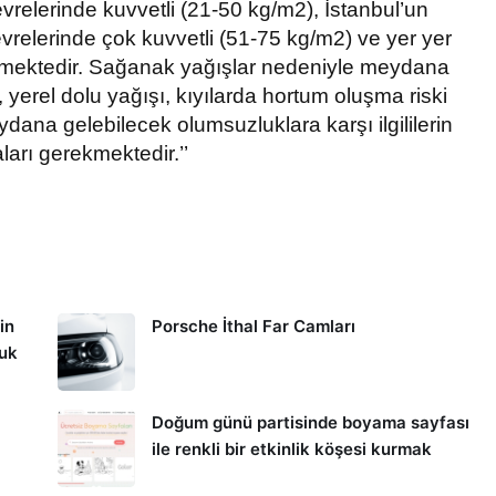
relerinde kuvvetli (21-50 kg/m2), İstanbul’un
relerinde çok kuvvetli (51-75 kg/m2) ve yer yer
enmektedir. Sağanak yağışlar nedeniyle meydana
m, yerel dolu yağışı, kıyılarda hortum oluşma riski
dana gelebilecek olumsuzluklara karşı ilgililerin
aları gerekmektedir.’’
in
Porsche İthal Far Camları
kuk
Doğum günü partisinde boyama sayfası
ile renkli bir etkinlik köşesi kurmak