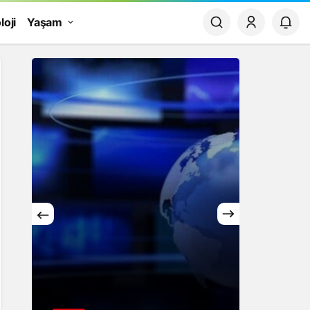
loji
Yaşam
Yaşam
Rüya