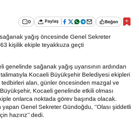
Bir Erkek Bir Kadına Ne
Zaman Bağlanır?
Paylaş
0
Beğen
en sağanak yağış öncesinde Genel Sekreter
3 kişilik ekiple teyakkuza geçti
i genelinde sağanak yağış uyarısının ardından
limatıyla Kocaeli Büyükşehir Belediyesi ekipleri
 tedbirleri alan, günler öncesinden mazgal ve
 Büyükşehir, Kocaeli genelinde etkili olması
kiple onlarca noktada görev başında olacak.
yapan Genel Sekreter Gündoğdu, ‘’Olası şiddetli
in hazırız’’ dedi.