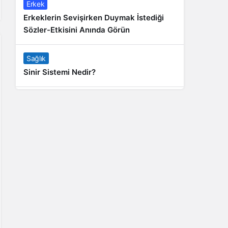
Erkek
Erkeklerin Sevişirken Duymak İstediği
Sözler-Etkisini Anında Görün
Sağlık
Sinir Sistemi Nedir?
Genel
Banyo Yapmak İstememek Neyin
Belirtisi?
Liste İçerikler
İnstagram Takipçi Satın Almak 15 TL
Genel
Rihanna: Barbados Adası’ndan Dünya’ya
Yolculuk