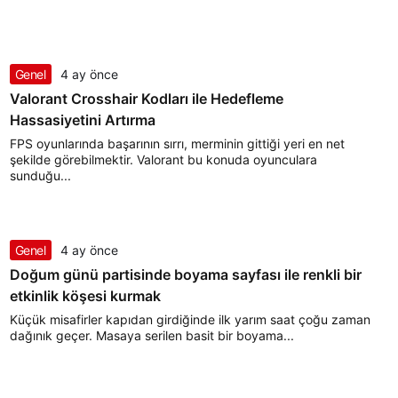
Genel
4 ay önce
Valorant Crosshair Kodları ile Hedefleme
Hassasiyetini Artırma
FPS oyunlarında başarının sırrı, merminin gittiği yeri en net
şekilde görebilmektir. Valorant bu konuda oyunculara
sunduğu...
Genel
4 ay önce
Doğum günü partisinde boyama sayfası ile renkli bir
etkinlik köşesi kurmak
Küçük misafirler kapıdan girdiğinde ilk yarım saat çoğu zaman
dağınık geçer. Masaya serilen basit bir boyama...