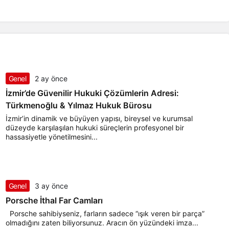
Genel
2 ay önce
İzmir’de Güvenilir Hukuki Çözümlerin Adresi:
Türkmenoğlu & Yılmaz Hukuk Bürosu
İzmir’in dinamik ve büyüyen yapısı, bireysel ve kurumsal
düzeyde karşılaşılan hukuki süreçlerin profesyonel bir
hassasiyetle yönetilmesini...
Genel
3 ay önce
Porsche İthal Far Camları
Porsche sahibiyseniz, farların sadece “ışık veren bir parça”
olmadığını zaten biliyorsunuz. Aracın ön yüzündeki imza...