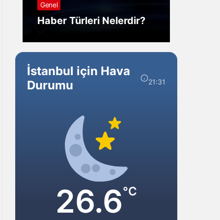
Genel
Görm
Haber Türleri Nelerdir?
Gelir?
İstanbul için Hava
21:31
Durumu
26.6
°C