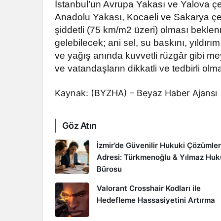
İstanbul’un Avrupa Yakası ve Yalova çev
Anadolu Yakası, Kocaeli ve Sakarya çev
şiddetli (75 km/m2 üzeri) olması bekl
gelebilecek; ani sel, su baskını, yıldırı
ve yağış anında kuvvetli rüzgâr gibi mey
ve vatandaşların dikkatli ve tedbirli olm
Kaynak: (BYZHA) – Beyaz Haber Ajansı
Göz Atın
İzmir’de Güvenilir Hukuki Çözümler
Adresi: Türkmenoğlu & Yılmaz Hu
Bürosu
Valorant Crosshair Kodları ile
Hedefleme Hassasiyetini Artırma