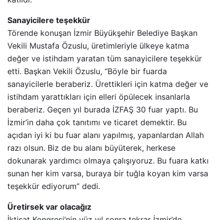
Sanayicilere teşekkür
Törende konuşan İzmir Büyükşehir Belediye Başkan
Vekili Mustafa Özuslu, üretimleriyle ülkeye katma
değer ve istihdam yaratan tüm sanayicilere teşekkür
etti. Başkan Vekili Özuslu, “Böyle bir fuarda
sanayicilerle beraberiz. Ürettikleri için katma değer ve
istihdam yarattıkları için elleri öpülecek insanlarla
beraberiz. Geçen yıl burada İZFAŞ 30 fuar yaptı. Bu
İzmir’in daha çok tanıtımı ve ticaret demektir. Bu
açıdan iyi ki bu fuar alanı yapılmış, yapanlardan Allah
razı olsun. Biz de bu alanı büyüterek, herkese
dokunarak yardımcı olmaya çalışıyoruz. Bu fuara katkı
sunan her kim varsa, buraya bir tuğla koyan kim varsa
teşekkür ediyorum” dedi.
Üretirsek var olacağız
İktisat Kongresi’nin yüz yıl sonra tekrar İzmir’de