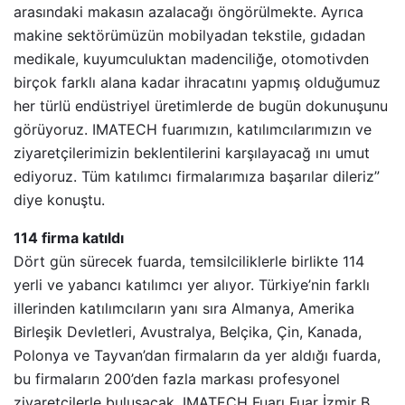
arasındaki makasın azalacağı öngörülmekte. Ayrıca
makine sektörümüzün mobilyadan tekstile, gıdadan
medikale, kuyumculuktan madenciliğe, otomotivden
birçok farklı alana kadar ihracatını yapmış olduğumuz
her türlü endüstriyel üretimlerde de bugün dokunuşunu
görüyoruz. IMATECH fuarımızın, katılımcılarımızın ve
ziyaretçilerimizin beklentilerini karşılayacağ ını umut
ediyoruz. Tüm katılımcı firmalarımıza başarılar dileriz”
diye konuştu.
114 firma katıldı
Dört gün sürecek fuarda, temsilciliklerle birlikte 114
yerli ve yabancı katılımcı yer alıyor. Türkiye’nin farklı
illerinden katılımcıların yanı sıra Almanya, Amerika
Birleşik Devletleri, Avustralya, Belçika, Çin, Kanada,
Polonya ve Tayvan’dan firmaların da yer aldığı fuarda,
bu firmaların 200’den fazla markası profesyonel
ziyaretçilerle buluşacak. IMATECH Fuarı Fuar İzmir B