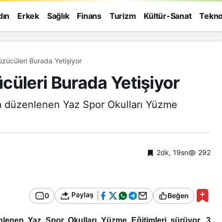
dın
Erkek
Sağlık
Finans
Turizm
Kültür-Sanat
Tekno
zücüleri Burada Yetişiyor
cüleri Burada Yetişiyor
a düzenlenen Yaz Spor Okulları Yüzme
2dk, 19sn
292
Paylaş
0
Beğen
Genel
lenen Yaz Spor Okulları Yüzme Eğitimleri sürüyor. 3