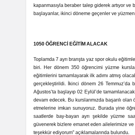
kapanmasıyla beraber talep giderek artıyor ve b
başlayanlar, ikinci döneme geçenler ve yüzmenin
1050 ÖĞRENCİ EĞİTİM ALACAK
Toplamda 7 ayrı branşta yaz spor okulu eğitiml
biri. Her dönem 350 öğrencimi yüzme kursla
eğitimlerini tamamlayarak ilk adımı atmış olac
gerçekleştirildi. İkinci dönem 26 Temmuz’da
Ağustos’ta başlayıp 02 Eylül’de tamamlanacak. 
devam edecek. Bu kurslarımızda başarılı olan 
etmelerine imkan sunuyoruz. Burada yine öğrenc
saatlerde bay-bayan ayrı şekilde yüzme saatle
güvenerek bizlere emanet eden ailelerimize ve b
teşekkür ediyorum” açıklamalarında bulundu.