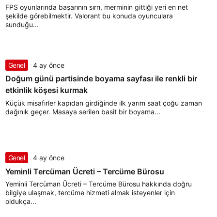
FPS oyunlarında başarının sırrı, merminin gittiği yeri en net
şekilde görebilmektir. Valorant bu konuda oyunculara
sunduğu...
Genel
4 ay önce
Doğum günü partisinde boyama sayfası ile renkli bir
etkinlik köşesi kurmak
Küçük misafirler kapıdan girdiğinde ilk yarım saat çoğu zaman
dağınık geçer. Masaya serilen basit bir boyama...
Genel
4 ay önce
Yeminli Tercüman Ücreti – Tercüme Bürosu
Yeminli Tercüman Ücreti – Tercüme Bürosu hakkında doğru
bilgiye ulaşmak, tercüme hizmeti almak isteyenler için
oldukça...