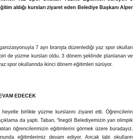
Bir Erkek Bir Kadına Ne
tim aldığı kursları ziyaret eden Belediye Başkanı Alper
Zaman Bağlanır?
ganizasyonuyla 7 ayrı branşta düzenlediği yaz spor okulları
 biri de yüzme kursları oldu. 3 dönem şeklinde planlanan ve
z spor okullarında ikinci dönem eğitimleri sürüyor.
DEVAM EDECEK
eyetle birlikte yüzme kurslarını ziyaret etti. Öğrencilerin
açıklama da yaptı. Taban, “İnegöl Belediyemizin yarı olimpik
ılan öğrencilerimizin eğitimlerini görmek üzere buradayız.
nda eğitimlerimiz devam ediyor. Ancak tabi okulların