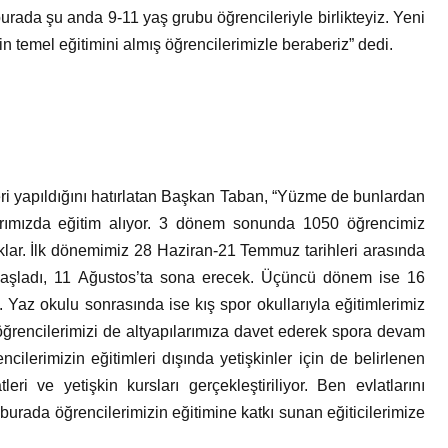
urada şu anda 9-11 yaş grubu öğrencileriyle birlikteyiz. Yeni
 temel eğitimini almış öğrencilerimizle beraberiz” dedi.
eri yapıldığını hatırlatan Başkan Taban, “Yüzme de bunlardan
rımızda eğitim alıyor. 3 dönem sonunda 1050 öğrencimiz
aklar. İlk dönemimiz 28 Haziran-21 Temmuz tarihleri arasında
 başladı, 11 Ağustos’ta sona erecek. Üçüncü dönem ise 16
Yaz okulu sonrasında ise kış spor okullarıyla eğitimlerimiz
öğrencilerimizi de altyapılarımıza davet ederek spora devam
ilerimizin eğitimleri dışında yetişkinler için de belirlenen
ri ve yetişkin kursları gerçekleştiriliyor. Ben evlatlarını
urada öğrencilerimizin eğitimine katkı sunan eğiticilerimize