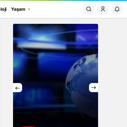
loji
Yaşam
Yaşam
Rüya