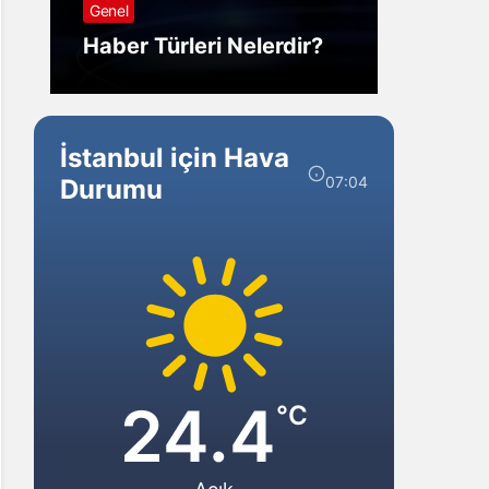
Genel
Görm
Haber Türleri Nelerdir?
Gelir?
İstanbul için Hava
07:04
Durumu
24.4
°C