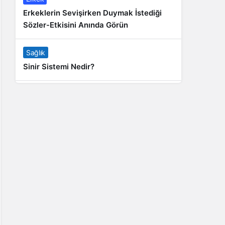
Erkeklerin Sevişirken Duymak İstediği
Sözler-Etkisini Anında Görün
Sağlık
Sinir Sistemi Nedir?
Genel
Banyo Yapmak İstememek Neyin
Belirtisi?
Liste İçerikler
İnstagram Takipçi Satın Almak 15 TL
Genel
Rihanna: Barbados Adası’ndan Dünya’ya
Yolculuk