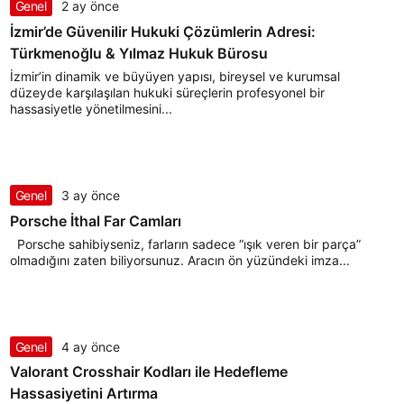
Genel
2 ay önce
İzmir’de Güvenilir Hukuki Çözümlerin Adresi:
Türkmenoğlu & Yılmaz Hukuk Bürosu
İzmir’in dinamik ve büyüyen yapısı, bireysel ve kurumsal
düzeyde karşılaşılan hukuki süreçlerin profesyonel bir
hassasiyetle yönetilmesini...
Genel
3 ay önce
Porsche İthal Far Camları
Porsche sahibiyseniz, farların sadece “ışık veren bir parça”
olmadığını zaten biliyorsunuz. Aracın ön yüzündeki imza...
Genel
4 ay önce
Valorant Crosshair Kodları ile Hedefleme
Hassasiyetini Artırma