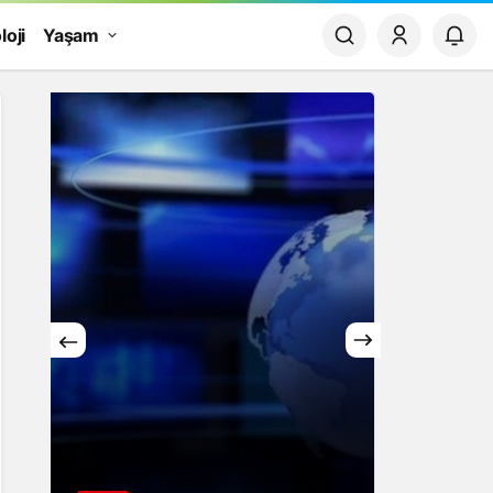
loji
Yaşam
Yaşam
Finans
Rüyada Papatya