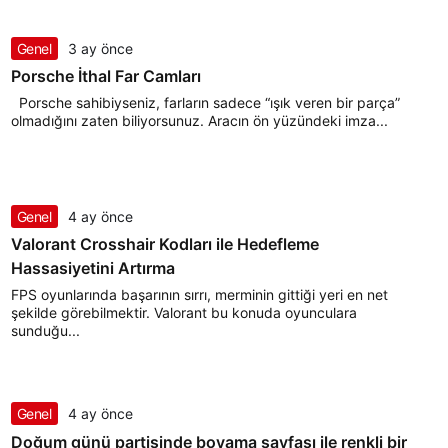
Genel
3 ay önce
Porsche İthal Far Camları
Porsche sahibiyseniz, farların sadece “ışık veren bir parça”
olmadığını zaten biliyorsunuz. Aracın ön yüzündeki imza...
Genel
4 ay önce
Valorant Crosshair Kodları ile Hedefleme
Hassasiyetini Artırma
FPS oyunlarında başarının sırrı, merminin gittiği yeri en net
şekilde görebilmektir. Valorant bu konuda oyunculara
sunduğu...
Genel
4 ay önce
Doğum günü partisinde boyama sayfası ile renkli bir