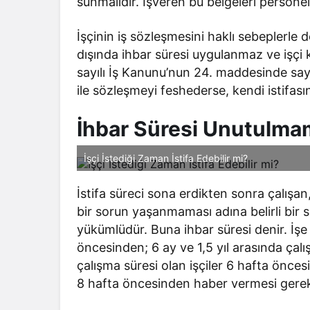
sunmalıdır. İşveren bu belgeleri person
İşçinin iş sözleşmesini haklı sebeplerle 
dışında ihbar süresi uygulanmaz ve işçi
sayılı İş Kanunu’nun 24. maddesinde sayı
ile sözleşmeyi feshederse, kendi istifas
İhbar Süresi Unutulma
İşçi İstediği Zaman İstifa Edebilir mi?
İstifa süreci sona erdikten sonra çalışa
bir sorun yaşanmaması adına belirli bir s
yükümlüdür. Buna ihbar süresi denir. İşe
öncesinden; 6 ay ve 1,5 yıl arasında çalı
çalışma süresi olan işçiler 6 hafta öncesi
8 hafta öncesinden haber vermesi gerek