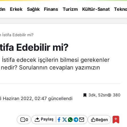
dın
Erkek
Sağlık
Finans
Turizm
Kültür-Sanat
Tekno
 İstifa Edebilir mi?
tifa Edebilir mi?
? İstifa edecek işçilerin bilmesi gerekenler
 nedir? Sorularının cevapları yazımızın
3dk, 52sn
380
6 Haziran 2022, 02:47
güncellendi
Paylaş
0
Beğen