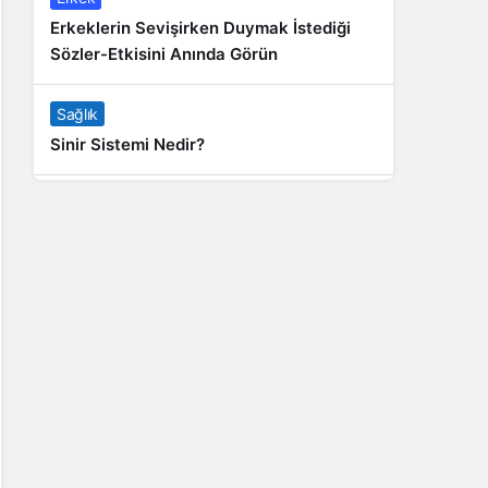
Erkeklerin Sevişirken Duymak İstediği
Sözler-Etkisini Anında Görün
Sağlık
Sinir Sistemi Nedir?
Genel
Banyo Yapmak İstememek Neyin
Belirtisi?
Liste İçerikler
İnstagram Takipçi Satın Almak 15 TL
Genel
Rihanna: Barbados Adası’ndan Dünya’ya
Yolculuk