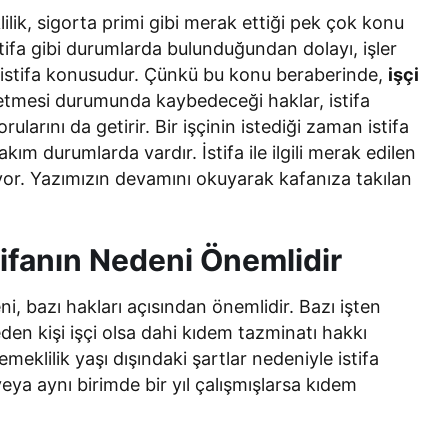
Genel
Bir Kadına Ne
klilik, sigorta primi gibi merak ettiği pek çok konu
lanır?
Haber Türleri Nelerdir?
istifa gibi durumlarda bulunduğundan dolayı, işler
 istifa konusudur. Çünkü bu konu beraberinde,
işçi
 etmesi durumunda kaybedeceği haklar, istifa
arını da getirir. Bir işçinin istediği zaman istifa
ım durumlarda vardır. İstifa ile ilgili merak edilen
lıyor. Yazımızın devamını okuyarak kafanıza takılan
tifanın Nedeni Önemlidir
i, bazı hakları açısından önemlidir. Bazı işten
en kişi işçi olsa dahi kıdem tazminatı hakkı
 emeklilik yaşı dışındaki şartlar nedeniyle istifa
 veya aynı birimde bir yıl çalışmışlarsa kıdem