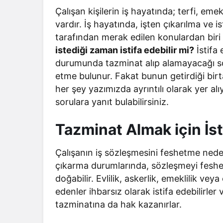
Bir Erkek 
Çalışan kişilerin iş hayatında; terfi, eme
Zaman Bağ
vardır. İş hayatında, işten çıkarılma ve 
tarafından merak edilen konulardan biri
istediği zaman istifa edebilir mi?
İstifa
durumunda tazminat alıp alamayacağı sorul
etme bulunur. Fakat bunun getirdiği birtak
her şey yazımızda ayrıntılı olarak yer a
sorulara yanıt bulabilirsiniz.
Tazminat Almak için İs
Çalışanın iş sözleşmesini feshetme neden
çıkarma durumlarında, sözleşmeyi feshed
doğabilir. Evlilik, askerlik, emeklilik veya
edenler ihbarsız olarak istifa edebilirler
tazminatına da hak kazanırlar.