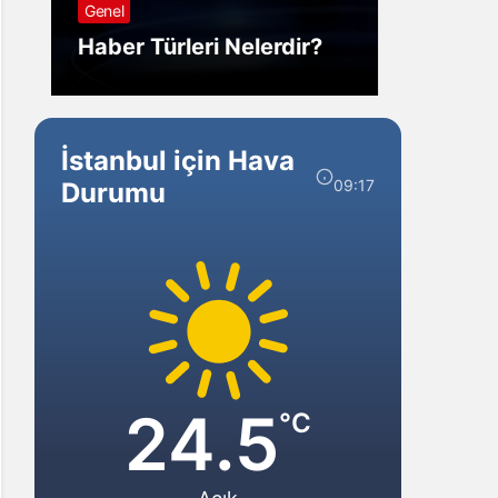
Görmek Ne Anlama
Forex
Gelir?
Yarar
İstanbul için Hava
09:17
Durumu
24.5
°C