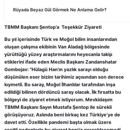
Rüyada Beyaz Gül Görmek Ne Anlama Gelir?
TBMM Başkanı Şentop’a Teşekkür Ziyareti
Bu yıl içerisinde Türk ve Moğol bilim insanlarından
oluşan çalışma ekibinin Van Aladağ bölgesinde
yürüttüğü yüzey araştırmalarını heyecanla takip
etiklerini ifade eden Meclis Başkanı Zandanshatar
Gombojav: "Hülagü Han'ın yazlık sarayı olduğu
düşünülen eser bizim tarihimiz açısından son derece
kıymetli. Bu saray, Moğol İlhanlılar tarafından inşa
edildiği bilinen dördüncü saray olacak. İlk fırsatta bu
bölgeyi de ziyaret etmek istiyorum. Mevkidaşım
TBMM Başkanı Sayın Mustafa Şentop ile sürekli
görüşüyoruz. Aslında beni birkaç kez Türkiye’ye de
davet etti. Özellikle pandemi başta olmak üzere
çeşitli nedenlerle bu ziyaret henüz gerçekleşemedi.