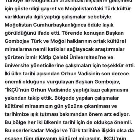
Türkiye ile Moğolistan arasındaki ilişkilerin gelişmesi
için gösterdiği gayret ve Moğolistan’daki Türk kültür
varlıklarıyla ilgili yaptığı çalışmalar sebebiyle
Moğolistan Cumhurbaşkanlığınca ödüle layık
görüldüğünü ifade etti. Törende konuşan Başkan
Gombojav Türk ve Moğol halklarının ortak kültürel
miraslarına nemli katkılar sağlayacak araştırmalar
yürüten İzmir Kâtip Çelebi Üniversitesi’ne ve
üniversite yöneticilerine çalışmaları için teşekkür etti.
İki ülke tarihi açısından Orhun Vadisinin son derece
önemli olduğunu vurgulayan Başkan Gombojav,
“İKÇÜ’nün Orhun Vadisinde yaptığı kazı çalışmasını
yakından takip ettik. Bölgede yapılan çalışmalar
kültürel mirasımızın gün yüzüne çıkarılması ve
tarihimize ışık tutması bakımından önem arz ediyor.
Bu bölge her iki ülkenin tarihi için de oldukça önemli.
Bu eserlerkadar Moğol ve Türk tarihine ilişkin olsa da
esasen tüm dünyanın kültürel mirasıdır. İKÇÜ’nün