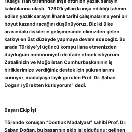
Hülagü Han tarafından inşa ettirilen yazlık sarayın
kalıntılarına ulaştı. 1260'lı yıllarda inşa edildiği tahmin
edilen yazlık sarayın İlhanlı tarihi çalışmalarına yeni bir
boyut kazandıracağını düşünüyoruz. Biz iki ülke
arasındaki ilişkilerin gelişmesinde elimizden gelen
katkıyı en üst düzeyde yapmaya devam edeceğiz. Bu
arada Türkiye’yi üçüncü komşu ilana etmenizden
duyduğum memnuniyeti de ifade etmek istiyorum.
Zatıalinizin ve Moğolistan Cumhurbaşkanının iş
birliklerimize verdiğiniz destek için şükranlarımı
sunuyor, madalyaya layık görülen Prof. Dr. Şaban
Doğan’ı yürekten kutluyorum” dedi.
Başarı Ekip İşi
Törende konuşan “Dostluk Madalyası” sahibi Prof. Dr.
Şaban Doğan, bu başarının ekip işi olduğunu; gelinen