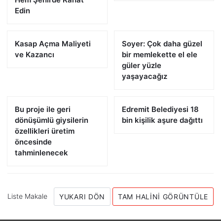
Edin
Kasap Açma Maliyeti
Soyer: Çok daha güzel
ve Kazancı
bir memlekette el ele
güler yüzle
yaşayacağız
Bu proje ile geri
Edremit Belediyesi 18
dönüşümlü giysilerin
bin kişilik aşure dağıttı
özellikleri üretim
öncesinde
tahminlenecek
Liste Makale
YUKARI DÖN
TAM HALINI GÖRÜNTÜLE