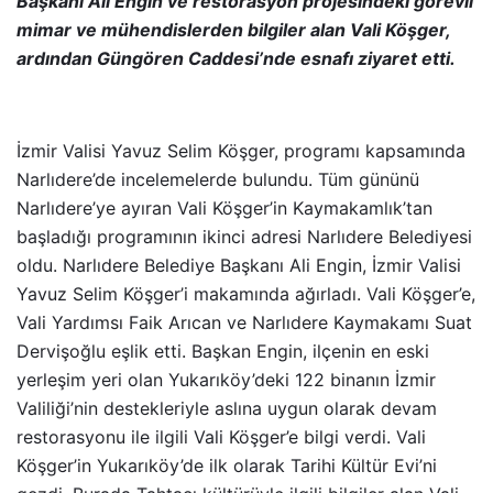
Başkanı Ali Engin ve restorasyon projesindeki görevli
mimar ve mühendislerden bilgiler alan Vali Köşger,
ardından Güngören Caddesi’nde esnafı ziyaret etti.
İzmir Valisi Yavuz Selim Köşger, programı kapsamında
Narlıdere’de incelemelerde bulundu. Tüm gününü
Narlıdere’ye ayıran Vali Köşger’in Kaymakamlık’tan
başladığı programının ikinci adresi Narlıdere Belediyesi
oldu. Narlıdere Belediye Başkanı Ali Engin, İzmir Valisi
Yavuz Selim Köşger’i makamında ağırladı. Vali Köşger’e,
Vali Yardımsı Faik Arıcan ve Narlıdere Kaymakamı Suat
Dervişoğlu eşlik etti. Başkan Engin, ilçenin en eski
yerleşim yeri olan Yukarıköy’deki 122 binanın İzmir
Valiliği’nin destekleriyle aslına uygun olarak devam
restorasyonu ile ilgili Vali Köşger’e bilgi verdi. Vali
Köşger’in Yukarıköy’de ilk olarak Tarihi Kültür Evi’ni