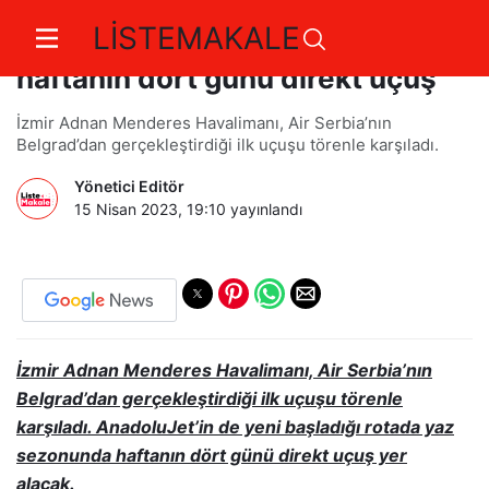
LİSTEMAKALE
İzmir ve Belgrad arasında
haftanın dört günü direkt uçuş
İzmir Adnan Menderes Havalimanı, Air Serbia’nın
Belgrad’dan gerçekleştirdiği ilk uçuşu törenle karşıladı.
Yönetici Editör
15 Nisan 2023, 19:10
yayınlandı
İzmir Adnan Menderes Havalimanı, Air Serbia’nın
Belgrad’dan gerçekleştirdiği ilk uçuşu törenle
karşıladı. AnadoluJet’in de yeni başladığı rotada yaz
sezonunda haftanın dört günü direkt uçuş yer
alacak.