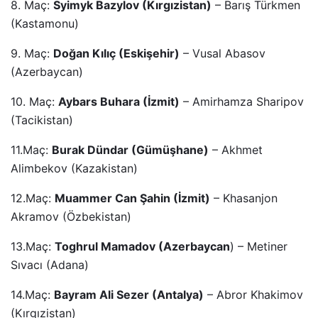
8. Maç:
Syimyk Bazylov (Kırgızistan)
– Barış Türkmen
(Kastamonu)
9. Maç:
Doğan Kılıç (Eskişehir)
– Vusal Abasov
(Azerbaycan)
10. Maç:
Aybars Buhara (İzmit)
– Amirhamza Sharipov
(Tacikistan)
11.Maç:
Burak Dündar (Gümüşhane)
– Akhmet
Alimbekov (Kazakistan)
12.Maç:
Muammer Can Şahin (İzmit)
– Khasanjon
Akramov (Özbekistan)
13.Maç:
Toghrul Mamadov (Azerbaycan
) – Metiner
Sıvacı (Adana)
14.Maç:
Bayram Ali Sezer (Antalya)
– Abror Khakimov
(Kırgızistan)