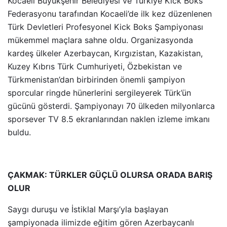
Kocaeli Büyükşehir Belediyesi ve Türkiye Kick Boks
Federasyonu tarafından Kocaeli’de ilk kez düzenlenen
Türk Devletleri Profesyonel Kick Boks Şampiyonası
mükemmel maçlara sahne oldu. Organizasyonda
kardeş ülkeler Azerbaycan, Kırgızistan, Kazakistan,
Kuzey Kıbrıs Türk Cumhuriyeti, Özbekistan ve
Türkmenistan’dan birbirinden önemli şampiyon
sporcular ringde hünerlerini sergileyerek Türk’ün
gücünü gösterdi. Şampiyonayı 70 ülkeden milyonlarca
sporsever TV 8.5 ekranlarından naklen izleme imkanı
buldu.
ÇAKMAK: TÜRKLER GÜÇLÜ OLURSA ORADA BARIŞ
OLUR
Saygı duruşu ve İstiklal Marşı’yla başlayan
şampiyonada ilimizde eğitim gören Azerbaycanlı