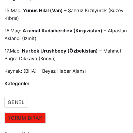
15.Maç:
Yunus Hilal (Van)
– Şahruz Kızılyürek (Kuzey
Kıbrıs)
16.Maç:
Azamat Kudaiberdiev (Kırgızistan)
– Alpaslan
Aslancı (İzmit)
17.Maç:
Nurbek Urushboey (Özbekistan)
– Mahmut
Buğra Dikkaya (Konya)
Kaynak: (BHA) – Beyaz Haber Ajansı
Kategoriler
GENEL
YORUM BIRAK