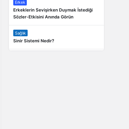
Erkek
Erkeklerin Sevişirken Duymak İstediği
Sözler-Etkisini Anında Görün
Sağlık
Sinir Sistemi Nedir?
Genel
Banyo Yapmak İstememek Neyin
Belirtisi?
Liste İçerikler
İnstagram Takipçi Satın Almak 15 TL
Genel
Rihanna: Barbados Adası’ndan Dünya’ya
Yolculuk