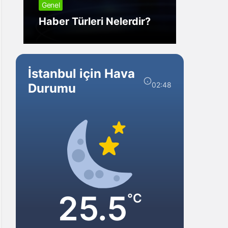
Genel
Görm
Haber Türleri Nelerdir?
Gelir?
İstanbul için Hava
02:48
Durumu
25.5
°C