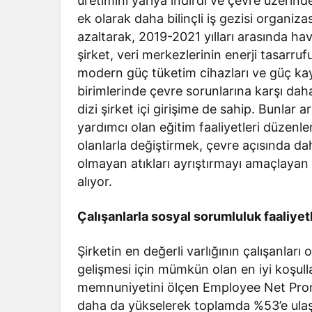
üretimini yarıya indirdi ve çevre üzerinde
ek olarak daha bilinçli iş gezisi organiz
azaltarak, 2019-2021 yılları arasında ha
şirket, veri merkezlerinin enerji tasarr
modern güç tüketim cihazları ve güç kayna
birimlerinde çevre sorunlarına karşı dah
dizi şirket içi girişime de sahip. Bunlar
yardımcı olan eğitim faaliyetleri düzenl
olanlarla değiştirmek, çevre açısında dah
olmayan atıkları ayrıştırmayı amaçlayan 
alıyor.
Çalışanlarla sosyal sorumluluk faaliyet
Şirketin en değerli varlığının çalışanlar
gelişmesi için mümkün olan en iyi koşull
memnuniyetini ölçen Employee Net Pro
daha da yükselerek toplamda %53’e ulaş