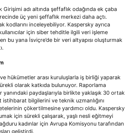
Girişimi adı altında şeffaflık odağında ek çaba
cinde üç yeni şeffaflık merkezi daha açtı.
k kodlarını inceleyebiliyor. Kaspersky ayrıca
anıcılar için siber tehditle ilgili veri işleme
’den bu yana İsviçre’de bir veri altyapısı oluşturmak
ı.
am
ve hükümetler arası kuruluşlarla iş birliği yaparak
sürekli olarak katkıda bulunuyor. Raporlama
yanındaki paydaşlarıyla birlikte yaklaşık 30 ortak
t istihbarat bilgilerini ve teknik uzmanlığını
 çetelerinin çökertilmesine yardımcı oldu. Kaspersky
mak için sürekli çalışarak, yaşlı nesli eğitmeyi
ağduru kadınlar için Avrupa Komisyonu tarafından
arı geliştirdi.