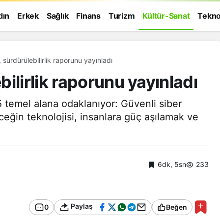
dın
Erkek
Sağlık
Finans
Turizm
Kültür-Sanat
Tekno
sürdürülebilirlik raporunu yayınladı
ilirlik raporunu yayınladı
5 temel alana odaklanıyor: Güvenli siber
ceğin teknolojisi, insanlara güç aşılamak ve
6dk, 5sn
233
Paylaş
0
Beğen
Genel