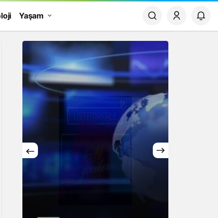
loji
Yaşam
Yaşam
Rüya