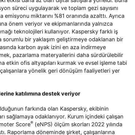
ki etkisi daha az olan dijital satışlara yöneldi. Buna
asyon süreci uygulayarak ve toplam gezi sayısını
va emisyonu miktarını %81 oranında azalttı. Ayrıca
ufuna önem veriyor ve ekipmanlarında yalnızca
ğı teknolojileri kullanıyor. Kaspersky farklı iş
a sorumlu bir yaklaşım geliştirmeye odaklanan bir
 arasında karbon ayak izini en aza indirmeye
emek, pazarlama materyallerini daha sürdürülebilir
a etkin ofis altyapıları kurmak ve evsel işleme tabi
çalışanlara yönelik geri dönüşüm faaliyetleri yer
lerine katılımına destek veriyor
ı olduğunun farkında olan Kaspersky, ekibinin
arı sağlamaya odaklanıyor. Kurum içindeki çalışan
®
moter Score
(eNPS) ölçüm skorları 2022 yılında
tı. Raporlama döneminde şirket, çalışanlarına