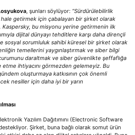
Losyukova
, şunları söylüyor:
“Sürdürülebilirlik
 hale getirmek için çabalayan bir şirket olarak
r. Kaspersky, bu misyonu yerine getirmenin ilk
mıyla dijital dünyayı tehditlere karşı daha dirençli
e sosyal sorumluluk sahibi küresel bir şirket olarak
nliğin temellerini yaygınlaştırmak ve siber bilgi
çurumunu daraltmak ve siber güvenlikte şeffaflığa
e etme ihtiyacını görmezden gelemeyiz. Bu
r gündem oluşturmaya katkısının çok önemli
ek nesiller için daha iyi bir yarın
ılması
lektronik Yazılım Dağıtımını (Electronic Software
estekliyor. Şirket, buna bağlı olarak somut ürün