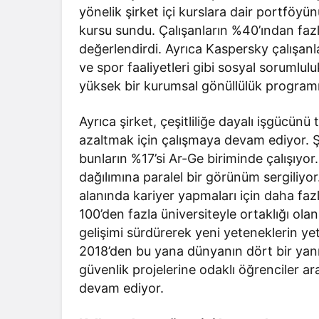
yönelik şirket içi kurslara dair portföyü
kursu sundu. Çalışanların %40’ından fazla
değerlendirdi. Ayrıca Kaspersky çalışanl
ve spor faaliyetleri gibi sosyal sorumluluk
yüksek bir kurumsal gönüllülük program
Ayrıca şirket, çeşitliliğe dayalı işgücünü
azaltmak için çalışmaya devam ediyor. Şi
bunların %17’si Ar-Ge biriminde çalışıyor
dağılımına paralel bir görünüm sergiliyor
alanında kariyer yapmaları için daha fa
100’den fazla üniversiteyle ortaklığı ol
gelişimi sürdürerek yeni yeteneklerin yet
2018’den bu yana dünyanın dört bir yanı
güvenlik projelerine odaklı öğrenciler a
devam ediyor.