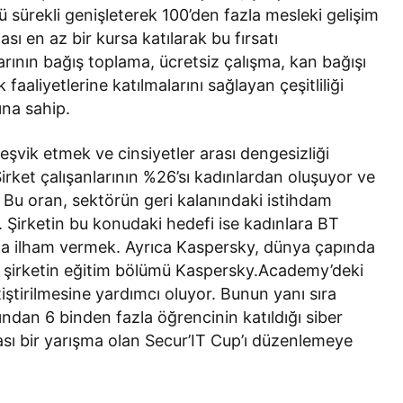
nü sürekli genişleterek 100’den fazla mesleki gelişim
sı en az bir kursa katılarak bu fırsatı
arının bağış toplama, ücretsiz çalışma, kan bağışı
 faaliyetlerine katılmalarını sağlayan çeşitliliği
ına sahip.
 teşvik etmek ve cinsiyetler arası dengesizliği
rket çalışanlarının %26’sı kadınlardan oluşuyor ve
. Bu oran, sektörün geri kalanındaki istihdam
. Şirketin bu konudaki hedefi ise kadınlara BT
zla ilham vermek. Ayrıca Kaspersky, dünya çapında
an şirketin eğitim bölümü Kaspersky.Academy’deki
iştirilmesine yardımcı oluyor. Bunun yanı sıra
ndan 6 binden fazla öğrencinin katıldığı siber
rası bir yarışma olan Secur’IT Cup’ı düzenlemeye