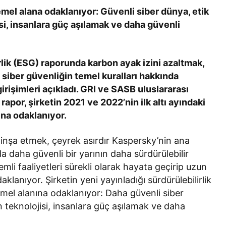
Bir Erkek Bir Kadına Ne
mel alana odaklanıyor: Güvenli siber dünya, etik
Zaman Bağlanır?
si, insanlara güç aşılamak ve daha güvenli
irlik (ESG) raporunda karbon ayak izini azaltmak,
siber güvenliğin temel kuralları hakkında
irişimleri açıkladı. GRI ve SASB uluslararası
apor, şirketin 2021 ve 2022’nin ilk altı ayındaki
ına odaklanıyor.
ya inşa etmek, çeyrek asırdır Kaspersky’nin ana
a daha güvenli bir yarının daha sürdürülebilir
li faaliyetleri sürekli olarak hayata geçirip uzun
anıyor. Şirketin yeni yayınladığı sürdürülebilirlik
emel alanına odaklanıyor: Daha güvenli siber
n teknolojisi, insanlara güç aşılamak ve daha