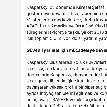
Kaspersky, bu dönemde Küresel Şeffaflık 
göstermeye devam etti ve raporlama süre
Müşteriler bu merkezlerde şirketin kayna
APAC, Latin Amerika ve Orta Doğu’daki kull
süreçlerini İsviçre’ye taşıdı. Şirket 2018
için toplam 5,6 milyon dolar yatırım yapt
Güvenli yarınlar için mücadeleye dev
Kaspersky, uluslararası kolluk kuvvetleri 
siber suçlara karşı küresel mücadeleye 
döneminde Kaspersky, dünyanın dört bir 
siber güvenlik etkinliğine katıldı ve tehdi
paylaşarak yüksek profilli bir siber suç
ayrıca ihtiyaç sahiplerini eğitmek ve koru
amaçlayan TRAPEZE ve aile içi şiddet m
desteklenen DeStalk gibi özel eğitim kursl