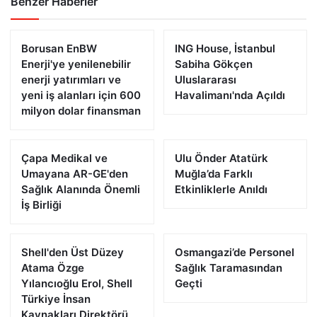
Benzer Haberler
Borusan EnBW
ING House, İstanbul
Enerji'ye yenilenebilir
Sabiha Gökçen
enerji yatırımları ve
Uluslararası
yeni iş alanları için 600
Havalimanı'nda Açıldı
milyon dolar finansman
Çapa Medikal ve
Ulu Önder Atatürk
Umayana AR-GE'den
Muğla’da Farklı
Sağlık Alanında Önemli
Etkinliklerle Anıldı
İş Birliği
Shell'den Üst Düzey
Osmangazi’de Personel
Atama Özge
Sağlık Taramasından
Yılancıoğlu Erol, Shell
Geçti
Türkiye İnsan
Kaynakları Direktörü