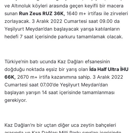
ve Altınoluk köyleri arasında geçen keyifli bir macera
sunan
Run Zeus RUZ 36K,
1640 m+ irtifası ile zirveleri
zorlayacak. 3 Aralık 2022 Cumartesi saat 09.00 da
Yeşilyurt Meydan’dan başlayacak yarışa katılanların
hedefi 7 saat içerisinde parkuru tamamlamak olacak.
Türkiye’nin batı ucunda Kaz Dağları efsanesinin
doğduğu noktada eşsiz bir yarış olan
İda Half Ultra İHU
66K,
2670 m+ irtifa kazanımına sahip. 3 Aralık 2022
Cumartesi saat 07.00’de Yeşilyurt Meydan’dan
başlayan yarışın 14 saat içerisinde tamamlanması
gerekiyor.
Kaz Dağları’nı bir uçtan diğer uca zeytin bahçeleri
arasında ve Kaz Dağları Milli Parkı sınırları içerisinde