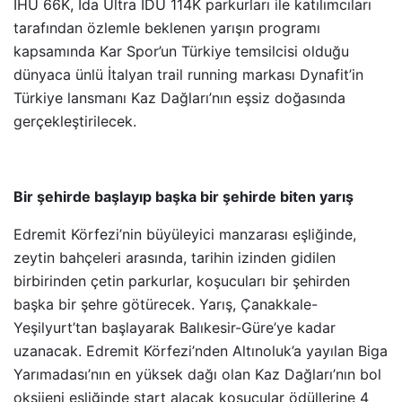
İHU 66K, İda Ultra İDU 114K parkurları ile katılımcıları
tarafından özlemle beklenen yarışın programı
kapsamında Kar Spor’un Türkiye temsilcisi olduğu
dünyaca ünlü İtalyan trail running markası Dynafit’in
Türkiye lansmanı Kaz Dağları’nın eşsiz doğasında
gerçekleştirilecek.
Bir şehirde başlayıp başka bir şehirde biten yarış
Edremit Körfezi’nin büyüleyici manzarası eşliğinde,
zeytin bahçeleri arasında, tarihin izinden gidilen
birbirinden çetin parkurlar, koşucuları bir şehirden
başka bir şehre götürecek. Yarış, Çanakkale-
Yeşilyurt’tan başlayarak Balıkesir-Güre’ye kadar
uzanacak. Edremit Körfezi’nden Altınoluk’a yayılan Biga
Yarımadası’nın en yüksek dağı olan Kaz Dağları’nın bol
oksijeni eşliğinde start alacak koşucular ödüllerine 4