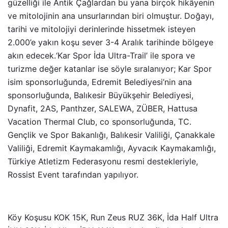
güzelliği ile Antik Çağlardan bu yana birçok hikâyenin
ve mitolojinin ana unsurlarından biri olmuştur. Doğayı,
tarihi ve mitolojiyi derinlerinde hissetmek isteyen
2.000’e yakın koşu sever 3-4 Aralık tarihinde bölgeye
akın edecek.‘Kar Spor İda Ultra-Trail’ ile spora ve
turizme değer katanlar ise söyle sıralanıyor; Kar Spor
isim sponsorluğunda, Edremit Belediyesi’nin ana
sponsorluğunda, Balıkesir Büyükşehir Belediyesi,
Dynafit, 2AS, Panthzer, SALEWA, ZÜBER, Hattusa
Vacation Thermal Club, co sponsorluğunda, TC.
Gençlik ve Spor Bakanlığı, Balıkesir Valiliği, Çanakkale
Valiliği, Edremit Kaymakamlığı, Ayvacık Kaymakamlığı,
Türkiye Atletizm Federasyonu resmi destekleriyle,
Rossist Event tarafından yapılıyor.
Köy Koşusu KOK 15K, Run Zeus RUZ 36K, İda Half Ultra