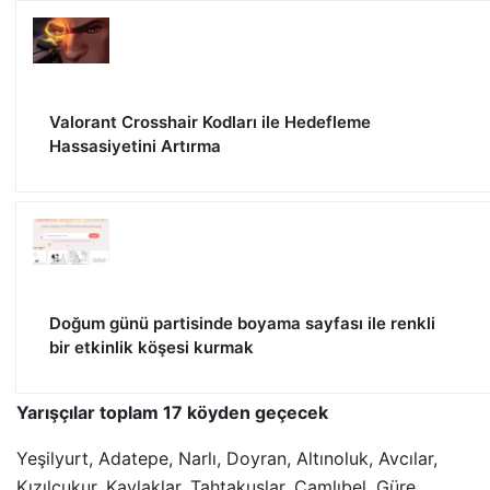
Valorant Crosshair Kodları ile Hedefleme
Hassasiyetini Artırma
Doğum günü partisinde boyama sayfası ile renkli
bir etkinlik köşesi kurmak
Yarışçılar toplam 17 köyden geçecek
Yeşilyurt, Adatepe, Narlı, Doyran, Altınoluk, Avcılar,
Kızılçukur, Kavlaklar, Tahtakuşlar, Çamlıbel, Güre,