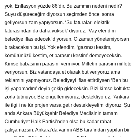
yok. Enflasyon yüzde 86’dır. Bu zammın nedeni nedir?
Suyu düşüreceğim diyorsun seçimden önce, sonra
geliyorsun zam yapıyorsun. ‘Su faturaları elektrik
faturasından da daha yüksek’ diyoruz, ‘Vay efendim
belediye iflas edecek’ diyorsun. O zaman yönetemiyorsan
bırakacaksın bu işi. Yok efendim, ‘gazınızı kestim,
kömürünüzü kestim, et parasını kestim’ demeyeceksin.
Kimse babasının parasını vermiyor. Milletin parasını millete
veriyorsun. Biz vatandaşa et olarak but veriyoruz ama
reklamını yapmıyoruz. Belediyeyi iflas ettirdiysen ‘Ben bu
işi yapamadım’ deyip çekip gideceksin. Bizi kimse koltukta
zorla tutmuyor. Biz engellemiyoruz, destekliyoruz. ‘Ankara
ile ilgili ne tür projen varsa getir destekleyelim’ diyoruz. Şu
anda Ankara Büyükşehir Belediye Meclisinin tamamı
Cumhuriyet Halk Partisi’nden olsa bu kadar rahat
çalışamazsın. Ankara’da var mı ABB tarafından yapılan bir