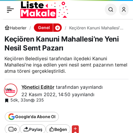
Hilton İstanbul
0
Paylaş
Bomonti’nin yeni genel
Genel
Haberler
Keçiören Kanuni Mahallesi’ne
Yeni Nesil Semt Pazarı
Keçiören Kanuni Mahallesi’ne Yeni
müdürü Rainer Gieringer
Nesil Semt Pazarı
oldu
Keçiören Belediyesi tarafından ilçedeki Kanuni
Mahallesi’ne inşa edilen yeni nesil semt pazarının temel
atma töreni gerçekleştirildi.
Yönetici Editör
tarafından yayınlandı
22 Kasım 2022, 14:50
yayınlandı
5dk, 33sn
235
Google'da Abone Ol
0
Paylaş
Beğen