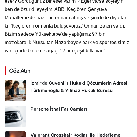
eser? Gördüğünüz bir eser var mı? Eğer varsa söyleyin
ben de özür dileyeyim. ABB, Keçiören Şenyuva
Mahallemizde hazır bir ormanı almış ve şimdi de diyorlar
ki, ‘Keçiören’i ormanla buluşuyoruz.’ Orman zaten vardı.
Bizim sadece Yüksektepe’de yaptığımız 97 bin
metrekarelik Nursultan Nazarbayev park ve spor tesisimiz
var. İçinde binlerce ağaç, 12 bin çeşit bitki var.”
Göz Atın
İzmir’de Güvenilir Hukuki Çözümlerin Adresi:
Türkmenoğlu & Yılmaz Hukuk Bürosu
Porsche İthal Far Camları
Valorant Crosshair Kodları ile Hedefleme