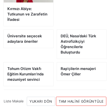
Kırmızı Abiye:
Tutkunun ve Zarafetin
İfadesi
Üniversite seçecek
DEÜ, Nasa’daki Türk
adaylara öneriler
Astrofizikçiyi
Öğrencilerle
Buluşturdu
Tohum Otizm Vakfı
Rap'çilerin menajeri
Eğitim Kurumları’nda
Ömer Çiller
mezuniyet sevinci
Liste Makale
YUKARI DÖN
TAM HALINI GÖRÜNTÜLE