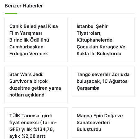
Benzer Haberler
Canik Belediyesi Kısa
İstanbul Şehir
Film Yarışması
Tiyatroları,
Birincilik Ödülünü
Kütüphanelerde
Cumhurbaşkanı
Çocukları Karagöz Ve
Erdoğan Verecek
Kukla İle Buluşturdu
Star Wars Jedi:
Tango severler Zorlu’da
Survivor'a birçok
buluşacak, 10 Ağustos
düzeltme getiren yama
Çarşamba
notları açıklandı
TÜİK Tarımsal girdi
Magna Epic Doğa ve
fiyat endeksi (Tarım-
Sanatseverleri
GFE) yıllık %134,76,
Buluşturdu
aylık %2,68 arttı