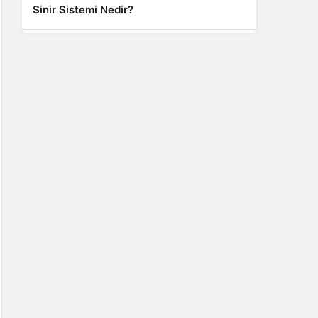
Sinir Sistemi Nedir?
Genel
Banyo Yapmak İstememek Neyin
Belirtisi?
Liste İçerikler
İnstagram Takipçi Satın Almak 15 TL
Genel
Rihanna: Barbados Adası’ndan Dünya’ya
Yolculuk
Finans
Kredi Borcu Ödenmezse Kefile Ne Olur?