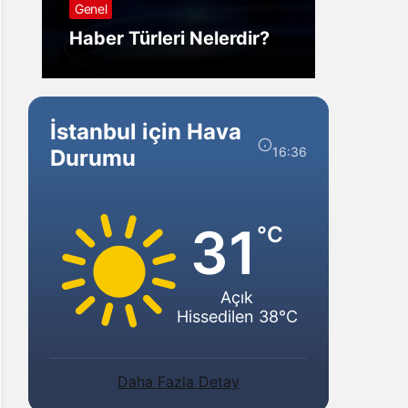
Genel
Görm
Haber Türleri Nelerdir?
Gelir?
İstanbul için Hava
16:36
Durumu
31
°C
Açık
Hissedilen 38°C
Daha Fazla Detay