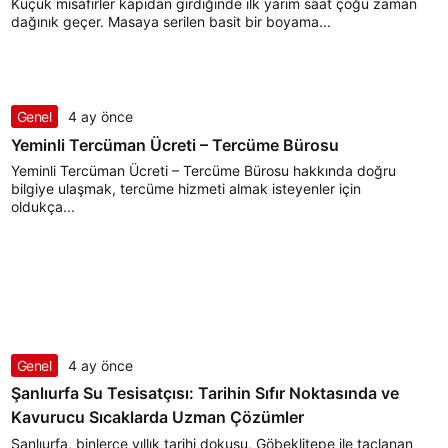
Küçük misafirler kapıdan girdiğinde ilk yarım saat çoğu zaman
dağınık geçer. Masaya serilen basit bir boyama...
Genel
4 ay önce
Yeminli Tercüman Ücreti – Tercüme Bürosu
Yeminli Tercüman Ücreti – Tercüme Bürosu hakkında doğru
bilgiye ulaşmak, tercüme hizmeti almak isteyenler için
oldukça...
Genel
4 ay önce
Şanlıurfa Su Tesisatçısı: Tarihin Sıfır Noktasında ve
Kavurucu Sıcaklarda Uzman Çözümler
Şanlıurfa, binlerce yıllık tarihi dokusu, Göbeklitepe ile taçlanan