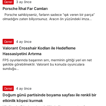
Genel
3 ay önce
Porsche İthal Far Camları
Porsche sahibiyseniz, farların sadece “ışık veren bir parça”
olmadığını zaten biliyorsunuz. Aracın ön yüzündeki imza...
Genel
4 ay önce
Valorant Crosshair Kodları ile Hedefleme
Hassasiyetini Artırma
FPS oyunlarında başarının sırrı, merminin gittiği yeri en net
şekilde görebilmektir. Valorant bu konuda oyunculara
sunduğu...
Genel
4 ay önce
Doğum günü partisinde boyama sayfası ile renkli bir
etkinlik köşesi kurmak