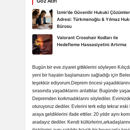
Göz Atın
İzmir’de Güvenilir Hukuki Çözümler
Adresi: Türkmenoğlu & Yılmaz Hu
Bürosu
Valorant Crosshair Kodları ile
Hedefleme Hassasiyetini Artırma
Bugün bir eve ziyaret gittiklerini söyleyen Kılıç
yeni bir hayatın başlamasını sağladığı için Be
teşekkür ediyorum.Deprem öncesi yaşadıklarını 
sırasında yaşadıklarını anlattılar. Bugünde yaşadı
Depremden korkmadıklarını söylediler. Evimizde
oturuyoruz dediler. Evlerini terk edip tekrar eski
araya geldiklerini ifade ettiler. 20 yıldır aynı kom
aradayız dediler. Kendi kültürlerini,arkadaşları
ilişkilerini aynı şekilde büyük bir heyecanla keyi