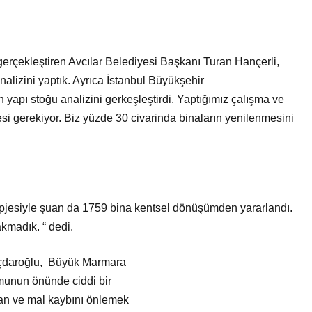
rçekleştiren Avcılar
Belediyesi Başkanı Turan Hançerli,
analizini yaptık. Ayrıca İstanbul Büyükşehir
 yapı stoğu analizini gerkeşleştirdi.
Yaptığımız çalışma ve
esi
gerekiyor. Biz yüzde 30 civarinda binaların yenilenmesini
pjesiyle şuan da 1759 bina
kentsel dönüşümden yararlandı.
akmadık. “ dedi.
ıçdaroğlu, Büyük Marmara
munun önünde ciddi bir
can ve mal kaybını önlemek