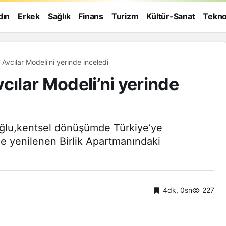
dın
Erkek
Sağlık
Finans
Turizm
Kültür-Sanat
Tekno
 Avcılar Modeli’ni yerinde inceledi
cılar Modeli’ni yerinde
ğlu,kentsel dönüşümde Türkiye’ye
ile yenilenen Birlik Apartmanındaki
4dk, 0sn
227
Genel