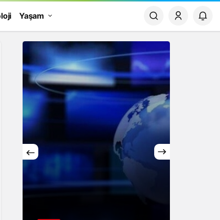
loji
Yaşam
Yaşam
Rüya