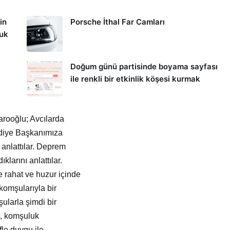
in
Porsche İthal Far Camları
kuk
Doğum günü partisinde boyama sayfası
ile renkli bir etkinlik köşesi kurmak
darooğlu; Avcılarda
lediye Başkanımıza
anlattılar. Deprem
klarını anlattılar.
 rahat ve huzur içinde
 komşularıyla bir
şularla şimdi bir
nı, komşuluk
fle duygu ile