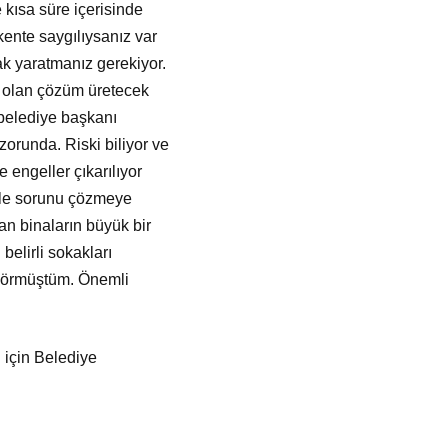
 kısa süre içerisinde
kente saygılıysanız var
ak yaratmanız gerekiyor.
ak olan çözüm üretecek
r belediye başkanı
orunda. Riski biliyor ve
 engeller çıkarılıyor
mle sorunu çözmeye
an binaların büyük bir
belirli sokakları
 görmüştüm. Önemli
 için Belediye