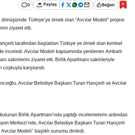
Bir Erkek Bir Kadına Ne
Paylaş
0
Beğen
Zaman Bağlanır?
l dönüşümde Türkiye’ye örnek
olan “Avcılar Modeli” projesi
rini ziyaret etti.
ançerli tarafından
başlatılan Türkiye ye örnek olan kentsel
nde inceledi. Avcılar Modeli kapsamında yenilenen
Ambarlı
anı sakinlerini
ziyaret etti. Birlik Apartmanı sakinleriyle
n coşkuyla karşılandı.
ancıoğlu, Avcılar
Belediye Başkanı Turan Hançerli ve Avcılar
 bulunan Birlik
Apartmanı’nda yaptığı incelemelerin ardından
yon Merkezi’nde, Avcılar Belediye Başkanı
Turan Hançerli
 Avcılar
Modeli" başlıklı sunumu dinledi.