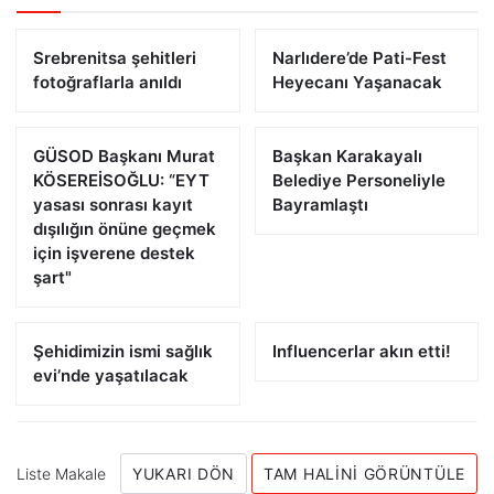
Srebrenitsa şehitleri
Narlıdere’de Pati-Fest
fotoğraflarla anıldı
Heyecanı Yaşanacak
GÜSOD Başkanı Murat
Başkan Karakayalı
KÖSEREİSOĞLU: “EYT
Belediye Personeliyle
yasası sonrası kayıt
Bayramlaştı
dışılığın önüne geçmek
için işverene destek
şart"
Şehidimizin ismi sağlık
Influencerlar akın etti!
evi’nde yaşatılacak
Liste Makale
YUKARI DÖN
TAM HALINI GÖRÜNTÜLE