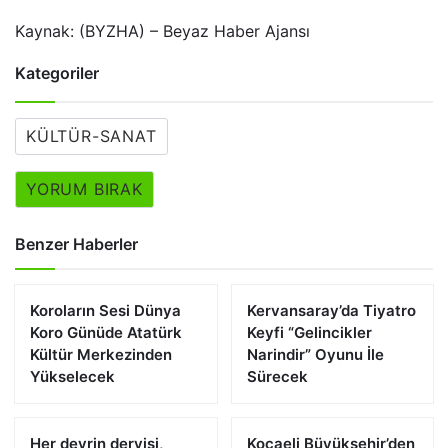
Kaynak: (BYZHA) – Beyaz Haber Ajansı
Kategoriler
KÜLTÜR-SANAT
YORUM BIRAK
Benzer Haberler
Koroların Sesi Dünya
Kervansaray’da Tiyatro
Koro Günüde Atatürk
Keyfi “Gelincikler
Kültür Merkezinden
Narindir” Oyunu İle
Yükselecek
Sürecek
Her devrin dervişi,
Kocaeli Büyükşehir’den