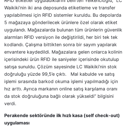
RFID etiketler uyguladıklarını belirten Yelkencioğlu, “LC
Waikiki’nin iki ana deposunda etiketleme ve transfer
yapılabilmesi için RFID sistemler kuruldu. Bu depolarda
5 mağazaya gönderilecek ürünlere özel olarak etiket
uygulandı. Mağazalarda bulunan tüm ürünlerin güvenlik
alarmları RFID versiyon ile değiştirildi, her biri tek tek
kodlandı. Çalışma bittikten sonra bir sayım yapılarak
envantere kaydedildi. Mağazalara gelen onlarca kolinin
içerisindeki ürün RFID ile saniyeler içerisinde okutulup
satışa sunuldu. Çözüm sayesinde LC Waikiki’nin stok
doğruluğu yüzde 99,5’e çıktı. Mal kabulde ve satış
işlemi sırasında barkod okuma işlemi yapılmadığı için
hız arttı. Ayrıca markanın online satış karşılama oranı
da stok doğruluğuna bağlı olarak yükseldi” bilgisini
verdi.
Perakende sektöründe ilk hızlı kasa (self check-out)
uygulaması