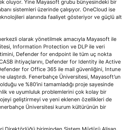
stek oluyor. Yine Mayasoft grubu bünyesindeki bir
abanı sistemleri üzerinde çalışıyor. OneCloud ise
nolojileri alanında faaliyet gösteriyor ve güçlü alt
merkezli olarak yönetilmek amacıyla Mayasoft ile
esi, Information Protection ve DLP ile veri
etimini, Defender for endpoint ile tüm uç nokta
CASB ihtiyaçlarını, Defender for Identity ile Active
 Defender for Office 365 ile mail güvenliğini, Intune
me ulaştırdı. Fenerbahçe Üniversitesi, Mayasoft’un
e olduğu ve %80’ini tamamladığı proje sayesinde
lik ve uyumluluk problemlerini çok kolay bir
ojeyi geliştirmeyi ve yeni eklenen özellikleri de
enerbahçe Üniversitesi kurum kültürünün bir
eri Direktörlüğü biriminden Sistem Müdürü Alişan