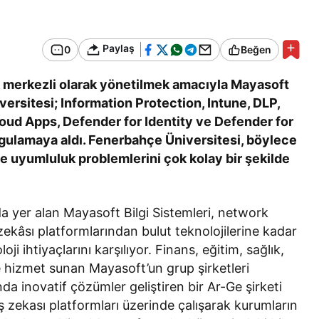
Bir Erkek Bir Kadına Ne
Zaman Bağlanır?
Paylaş
0
Beğen
k merkezli olarak yönetilmek amacıyla Mayasoft
ersitesi; Information Protection, Intune, DLP,
oud Apps, Defender for Identity ve Defender for
ygulamaya aldı. Fenerbahçe Üniversitesi, böylece
e uyumluluk problemlerini çok kolay bir şekilde
da yer alan Mayasoft Bilgi Sistemleri, network
ekâsı platformlarından bulut teknolojilerine kadar
ji ihtiyaçlarını karşılıyor. Finans, eğitim, sağlık,
re hizmet sunan Mayasoft’un grup şirketleri
da inovatif çözümler geliştiren bir Ar-Ge şirketi
iş zekası platformları üzerinde çalışarak kurumların