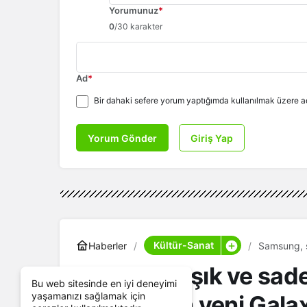
Yorumunuz
*
0
/30 karakter
Ad
*
Bir dahaki sefere yorum yaptığımda kullanılmak üzere ad
Yorum Gönder
Giriş Yap
Kültür-Sanat
Haberler
Samsung, ş
Serisi'ni tan
Samsung, şık ve sade
Bu web sitesinde en iyi deneyimi
yaşamanızı sağlamak için
ara getiren yeni Galaxy