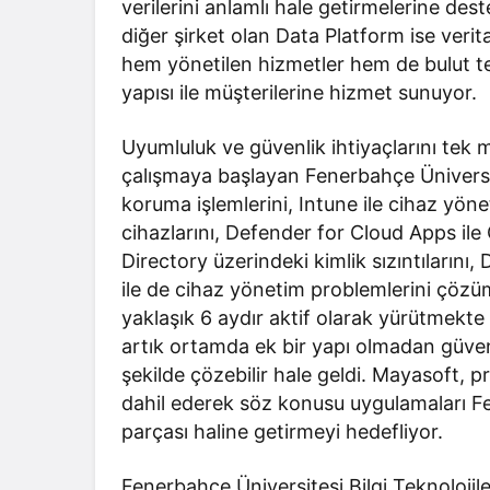
verilerini anlamlı hale getirmelerine de
diğer şirket olan Data Platform ise verit
hem yönetilen hizmetler hem de bulut tek
yapısı ile müşterilerine hizmet sunuyor.
Uyumluluk ve güvenlik ihtiyaçlarını tek 
çalışmaya başlayan Fenerbahçe Üniversit
koruma işlemlerini, Intune ile cihaz yön
cihazlarını, Defender for Cloud Apps ile 
Directory üzerindeki kimlik sızıntılarını,
ile de cihaz yönetim problemlerini çözü
yaklaşık 6 aydır aktif olarak yürütmekt
artık ortamda ek bir yapı olmadan güven
şekilde çözebilir hale geldi. Mayasoft, pr
dahil ederek söz konusu uygulamaları F
parçası haline getirmeyi hedefliyor.
Fenerbahçe Üniversitesi Bilgi Teknolojil