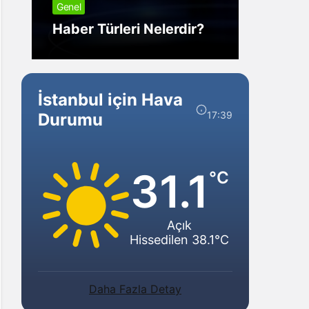
Genel
Görm
Haber Türleri Nelerdir?
Gelir?
İstanbul için Hava
17:39
Durumu
31.1
°C
Açık
Hissedilen 38.1°C
Daha Fazla Detay