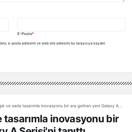
E-Posta
*
ımı, e-posta adresimi ve web site adresimi bu tarayıcıya kaydet.
ık ve sade tasarımla inovasyonu bir ara getiren yeni Galaxy A
ıttı
 tasarımla inovasyonu bir
 A Serisi'ni tanıttı