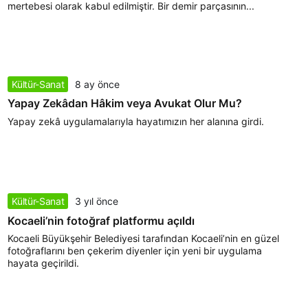
mertebesi olarak kabul edilmiştir. Bir demir parçasının...
Kültür-Sanat
8 ay önce
Yapay Zekâdan Hâkim veya Avukat Olur Mu?
Yapay zekâ uygulamalarıyla hayatımızın her alanına girdi.
Kültür-Sanat
3 yıl önce
Kocaeli’nin fotoğraf platformu açıldı
Kocaeli Büyükşehir Belediyesi tarafından Kocaeli’nin en güzel
fotoğraflarını ben çekerim diyenler için yeni bir uygulama
hayata geçirildi.