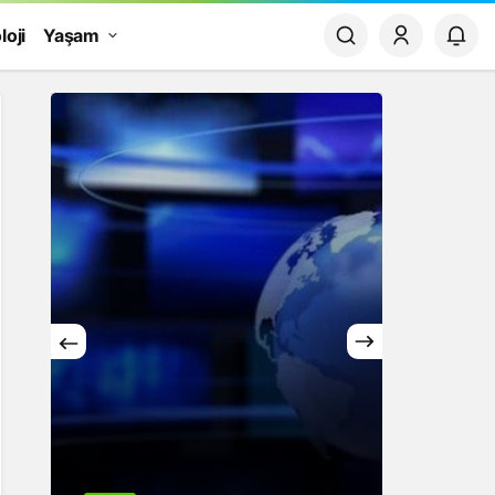
loji
Yaşam
Yaşam
Rüya