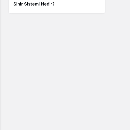
Sinir Sistemi Nedir?
Genel
Banyo Yapmak İstememek Neyin
Belirtisi?
Liste İçerikler
İnstagram Takipçi Satın Almak 15 TL
Genel
Rihanna: Barbados Adası’ndan Dünya’ya
Yolculuk
Finans
Kredi Borcu Ödenmezse Kefile Ne Olur?