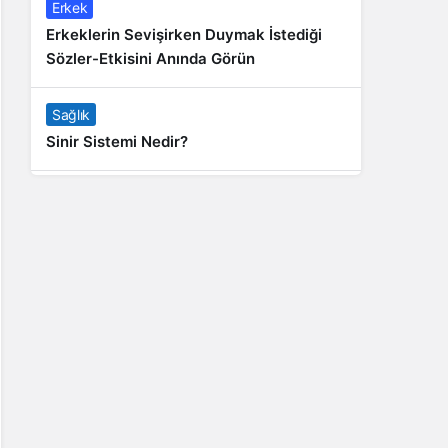
Erkek
Erkeklerin Sevişirken Duymak İstediği
Sözler-Etkisini Anında Görün
Sağlık
Sinir Sistemi Nedir?
Genel
Banyo Yapmak İstememek Neyin
Belirtisi?
Liste İçerikler
İnstagram Takipçi Satın Almak 15 TL
Genel
Rihanna: Barbados Adası’ndan Dünya’ya
Yolculuk