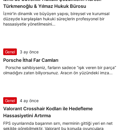
Türkmenoğlu & Yılmaz Hukuk Bürosu
İzmir’in dinamik ve büyüyen yapısı, bireysel ve kurumsal
düzeyde karşılaşılan hukuki süreçlerin profesyonel bir
hassasiyetle yönetilmesini...
Genel
3 ay önce
Porsche İthal Far Camları
Porsche sahibiyseniz, farların sadece “ışık veren bir parça”
olmadığını zaten biliyorsunuz. Aracın ön yüzündeki imza...
Genel
4 ay önce
Valorant Crosshair Kodları ile Hedefleme
Hassasiyetini Artırma
FPS oyunlarında başarının sırrı, merminin gittiği yeri en net
şekilde görebilmektir. Valorant bu konuda oyunculara