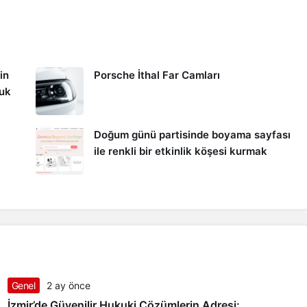
in
Porsche İthal Far Camları
kuk
Doğum günü partisinde boyama sayfası
ile renkli bir etkinlik köşesi kurmak
Genel
2 ay önce
İzmir’de Güvenilir Hukuki Çözümlerin Adresi: