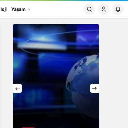
loji
Yaşam
Yaşam
Rüya