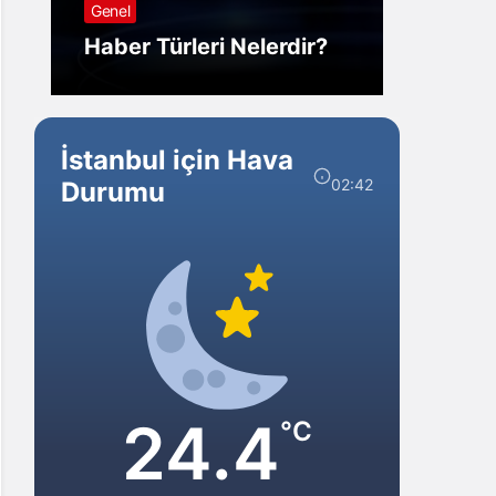
Genel
Görm
Haber Türleri Nelerdir?
Gelir?
İstanbul için Hava
02:42
Durumu
24.4
°C