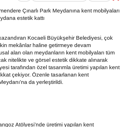
Bir Erkek Bir Kadına Ne
rmendere Çınarlı Park Meydanına kent mobilyaları
Zaman Bağlanır?
eydana estetik kattı
kazandıran Kocaeli Büyükşehir Belediyesi, çok
etkin mekânlar haline getirmeye devam
sal alan olan meydanların kent mobilyaları tüm
cak nitelikte ve görsel estetik dikkate alınarak
yesi tarafından özel tasarımla üretimi yapılan kent
 dikkat çekiyor. Özenle tasarlanan kent
eydanı'na da yerleştirildi.
ngoz Atölyesi’nde üretimi yapılan kent