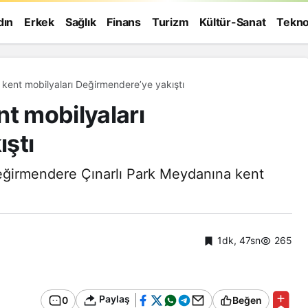
dın
Erkek
Sağlık
Finans
Turizm
Kültür-Sanat
Tekno
 kent mobilyaları Değirmendere’ye yakıştı
nt mobilyaları
ştı
eğirmendere Çınarlı Park Meydanına kent
1dk, 47sn
265
Genel
Paylaş
0
Beğen