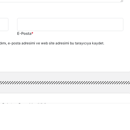
E-Posta
*
ımı, e-posta adresimi ve web site adresimi bu tarayıcıya kaydet.
 Çalıştay Gerçekleştirildi
lıştay Gerçekleştirildi