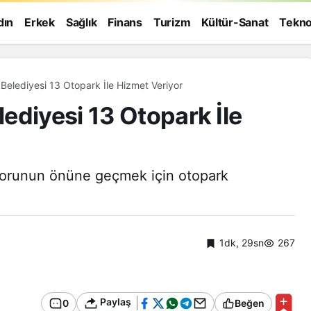
dın
Erkek
Sağlık
Finans
Turizm
Kültür-Sanat
Tekno
Belediyesi 13 Otopark İle Hizmet Veriyor
ediyesi 13 Otopark İle
sorunun önüne geçmek için otopark
1dk, 29sn
267
Genel
Paylaş
0
Beğen