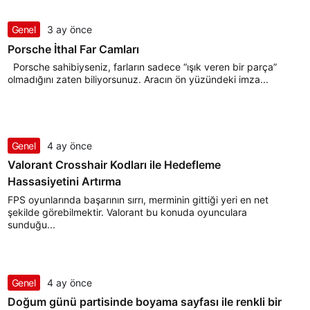
Genel
3 ay önce
Porsche İthal Far Camları
Porsche sahibiyseniz, farların sadece “ışık veren bir parça”
olmadığını zaten biliyorsunuz. Aracın ön yüzündeki imza...
Genel
4 ay önce
Valorant Crosshair Kodları ile Hedefleme
Hassasiyetini Artırma
FPS oyunlarında başarının sırrı, merminin gittiği yeri en net
şekilde görebilmektir. Valorant bu konuda oyunculara
sunduğu...
Genel
4 ay önce
Doğum günü partisinde boyama sayfası ile renkli bir