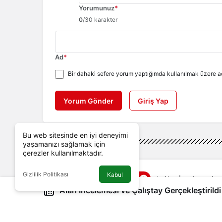
Yorumunuz
*
0
/30 karakter
Ad
*
Bir dahaki sefere yorum yaptığımda kullanılmak üzere ad
Yorum Gönder
Giriş Yap
Bu web sitesinde en iyi deneyimi
yaşamanızı sağlamak için
çerezler kullanılmaktadır.
Gizlilik Politikası
Kabul
Genel
Haberler
Alan İncelemesi ve
Alan İncelemesi ve Çalıştay Gerçekleştirildi
Alan İncelemesi ve Ça