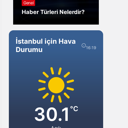
Genel
Görm
Haber Türleri Nelerdir?
Gelir?
İstanbul için Hava
16:19
Durumu
30.1
°C