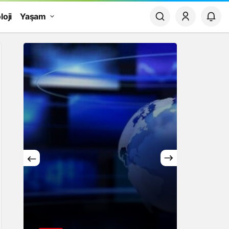
loji
Yaşam
Yaşam
Rüya