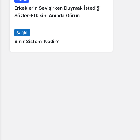
Erkeklerin Sevişirken Duymak İstediği
Sözler-Etkisini Anında Görün
Sağlık
Sinir Sistemi Nedir?
Genel
Banyo Yapmak İstememek Neyin
Belirtisi?
Liste İçerikler
İnstagram Takipçi Satın Almak 15 TL
Genel
Rihanna: Barbados Adası’ndan Dünya’ya
Yolculuk