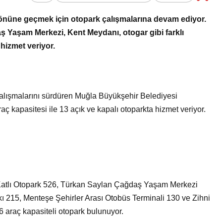
Bir Erkek Bir Kadına Ne
nüne geçmek için otopark çalışmalarına devam ediyor.
Zaman Bağlanır?
 Yaşam Merkezi, Kent Meydanı, otogar gibi farklı
 hizmet veriyor.
n çalışmalarını sürdüren Muğla Büyükşehir Belediyesi
ç kapasitesi ile 13 açık ve kapalı otoparkta hizmet veriyor.
ı Katlı Otopark 526, Türkan Saylan Çağdaş Yaşam Merkezi
kı 215, Menteşe Şehirler Arası Otobüs Terminali 130 ve Zihni
 araç kapasiteli otopark bulunuyor.