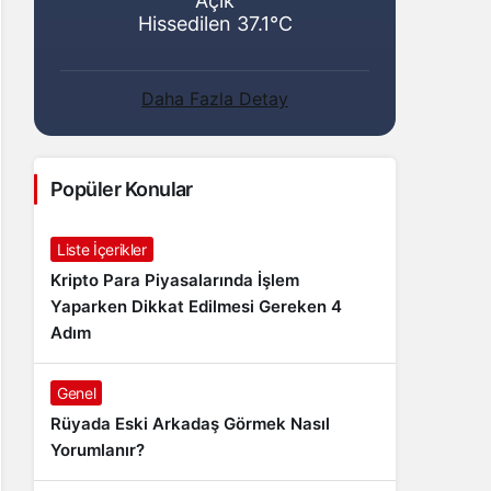
Açık
Hissedilen 37.1°C
Daha Fazla Detay
Popüler Konular
Liste İçerikler
Kripto Para Piyasalarında İşlem
Yaparken Dikkat Edilmesi Gereken 4
Adım
Genel
Rüyada Eski Arkadaş Görmek Nasıl
Yorumlanır?