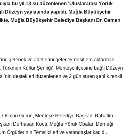
Bir Erkek Bir Kadına Ne
yla bu yıl 13.sü düzenlenen ‘Uluslararası Yörük
ğlı Düzeyn yaylasında yapıldı. Muğla Büyükşehir
Zaman Bağlanır?
likte, Muğla Büyükşehir Belediye Başkanı Dr. Osman
rini, gelenek ve adetlerini gelecek nesillere aktarmak
 Türkmen Kültür Şenliği’, Menteşe ilçesine bağlı Düzeyn
i’nin destekleri düzenlenen ve 2 gün süren şenlik renkli
. Osman Gürün, Menteşe Belediye Başkanı Bahattin
şkanı Durhasan Koca, Muğla Yörük Obaları Derneği
m Örgütlerinin Temsilcileri ve vatandaşlar katıldı.