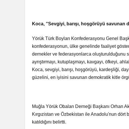
Koca, “
Sevgiyi, barışı, hoşgörüyü savunan d
Yörük Türk Boyları Konfederasyonu Genel Başk
konfederasyonun, ülke genelinde faaliyet göst
dernekler ve federasyonlarca oluşturulduğunu söyl
ayrıştırmayı, kutuplaşmayı, kavgayı, öfkeyi, ahlak
Koca, sevgiyi, barışı, hoşgörüyü, kardeşliği, d
güzelini, en iyisini savunan demokratik kitle örg
Muğla Yörük Obaları Derneği Başkanı Orhan Akca
Kırgızistan ve Özbekistan ile Anadolu'nun dört 
katıldığını belirtti.