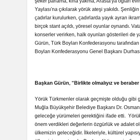
şeker parlama, kına yakma, Arasta'ya oğlan evin
Yaylası'na çıkılarak yörük ateşi yakıldı. Şenliği
çadırlar kurulurken, çadırlarda yayık ayran ikram
birçok stant açıldı, yöresel oyunlar oynandı. Vat
konserler verirken, halk oyunları gösterileri d
Gürün, Türk Boyları Konfederasyonu tarafından 
Boyları Konfederasyonu Genel Başkanı Durhasan
Başkan Gürün, “Birlikte olmalıyız ve berabe
Yörük Türkmenler olarak geçmişte olduğu gibi gü
Muğla Büyükşehir Belediye Başkanı Dr. Osman Gü
geleceğe yürümeleri gerektiğini ifade etti. Yörük
önem verdikleri değerlerin özgürlük ve adalet
ülkemizin geleceğidir. İlkeleriyle, kültürel yapıs