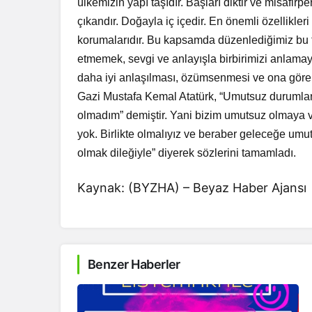
ülkemizin yapı taşıdır. Başları diktir ve misafir
çıkandır. Doğayla iç içedir. En önemli özellikle
korumalarıdır. Bu kapsamda düzenlediğimiz bu to
etmemek, sevgi ve anlayışla birbirimizi anlamay
daha iyi anlaşılması, özümsenmesi ve ona göre 
Gazi Mustafa Kemal Atatürk, “Umutsuz durumlar 
olmadım” demiştir. Yani bizim umutsuz olmaya 
yok. Birlikte olmalıyız ve beraber geleceğe umut
olmak dileğiyle” diyerek sözlerini tamamladı.
Kaynak: (BYZHA) – Beyaz Haber Ajansı
Benzer Haberler