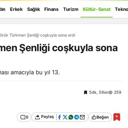
dın
Erkek
Sağlık
Finans
Turizm
Kültür-Sanat
Tekno
örük Türkmen Şenliği coşkuyla sona erdi
men Şenliği coşkuyla sona
sı amacıyla bu yıl 13.
5dk, 59sn
259
Paylaş
0
Beğen
Genel