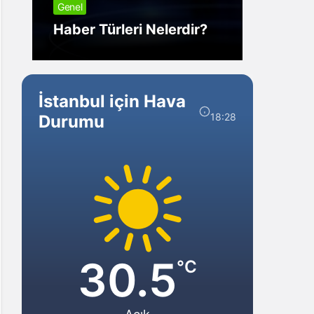
Genel
Görm
Haber Türleri Nelerdir?
Gelir?
İstanbul için Hava
18:28
Durumu
30.5
°C