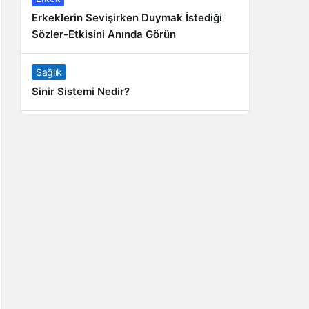
Erkeklerin Sevişirken Duymak İstediği
Sözler-Etkisini Anında Görün
Sağlık
Sinir Sistemi Nedir?
Genel
Banyo Yapmak İstememek Neyin
Belirtisi?
Liste İçerikler
İnstagram Takipçi Satın Almak 15 TL
Genel
Rihanna: Barbados Adası’ndan Dünya’ya
Yolculuk