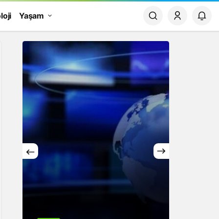
loji
Yaşam
Yaşam
Rüya