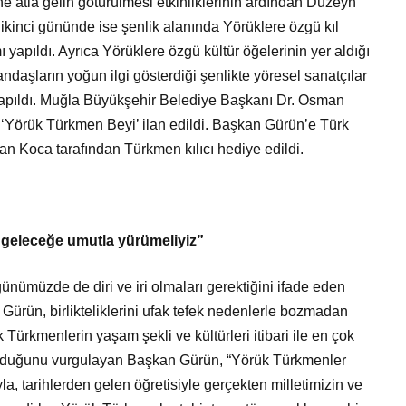
e atla gelin götürülmesi etkinliklerinin ardından Düzeyn
n ikinci gününde ise şenlik alanında Yörüklere özgü kıl
ı yapıldı. Ayrıca Yörüklere özgü kültür öğelerinin yer aldığı
andaşların yoğun ilgi gösterdiği şenlikte yöresel sanatçılar
e yapıldı. Muğla Büyükşehir Belediye Başkanı Dr. Osman
‘Yörük Türkmen Beyi’ ilan edildi. Başkan Gürün’e Türk
 Koca tarafından Türkmen kılıcı hediye edildi.
r geleceğe umutla yürümeliyiz”
nümüzde de diri ve iri olmaları gerektiğini ifade eden
rün, birlikteliklerini ufak tefek nedenlerle bozmadan
 Türkmenlerin yaşam şekli ve kültürleri itibari ile en çok
 olduğunu vurgulayan Başkan Gürün, “Yörük Türkmenler
ıyla, tarihlerden gelen öğretisiyle gerçekten milletimizin ve