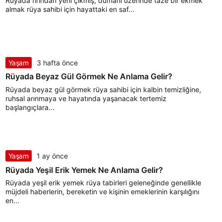
Rüyada fırından yeni çıkmış, dumanı üzerinde taze bir ekmek
almak rüya sahibi için hayattaki en saf...
Yaşam
3 hafta önce
Rüyada Beyaz Gül Görmek Ne Anlama Gelir?
Rüyada beyaz gül görmek rüya sahibi için kalbin temizliğine,
ruhsal arınmaya ve hayatında yaşanacak tertemiz
başlangıçlara...
Yaşam
1 ay önce
Rüyada Yeşil Erik Yemek Ne Anlama Gelir?
Rüyada yeşil erik yemek rüya tabirleri geleneğinde genellikle
müjdeli haberlerin, bereketin ve kişinin emeklerinin karşılığını
en...