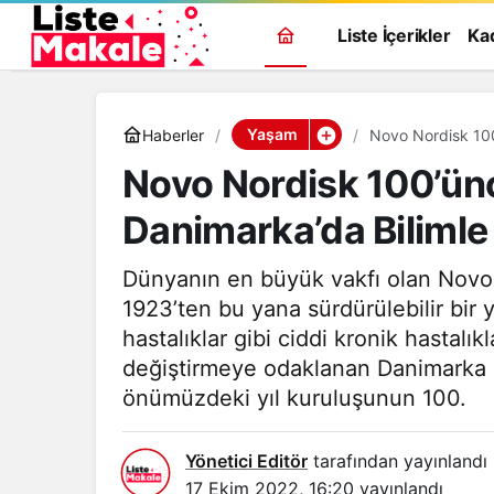
Liste İçerikler
Ka
Yaşam
Haberler
Novo Nordisk 100’
Novo Nordisk 100’üncü
Danimarka’da Bilimle
Dünyanın en büyük vakfı olan Novo 
1923’ten bu yana sürdürülebilir bir 
hastalıklar gibi ciddi kronik hastalık
değiştirmeye odaklanan Danimarka m
önümüzdeki yıl kuruluşunun 100.
Yönetici Editör
tarafından yayınlandı
17 Ekim 2022, 16:20
yayınlandı