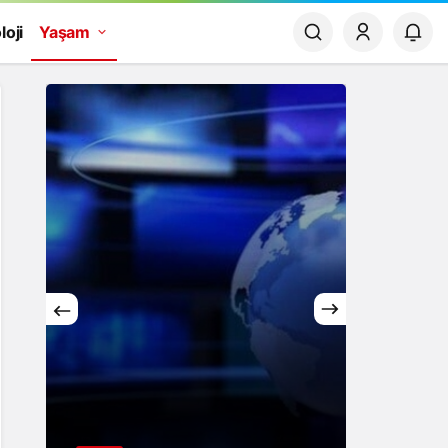
loji
Yaşam
Yaşam
Rüya