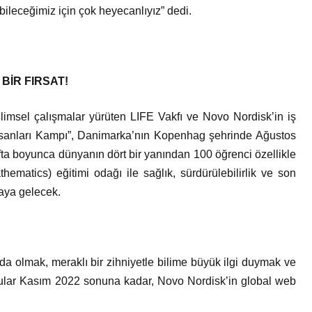
bileceğimiz için çok heyecanlıyız” dedi.
 BİR FIRSAT!
limsel çalışmalar yürüten LIFE Vakfı ve Novo Nordisk’in iş
 İnsanları Kampı”, Danimarka’nın Kopenhag şehrinde Ağustos
fta boyunca dünyanın dört bir yanından 100 öğrenci özellikle
matics) eğitimi odağı ile sağlık, sürdürülebilirlik ve son
raya gelecek.
a olmak, meraklı bir zihniyetle bilime büyük ilgi duymak ve
urular Kasım 2022 sonuna kadar, Novo Nordisk’in global web