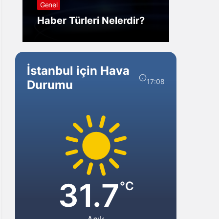
Genel
Görm
Haber Türleri Nelerdir?
Gelir?
İstanbul için Hava
17:08
Durumu
31.7
°C