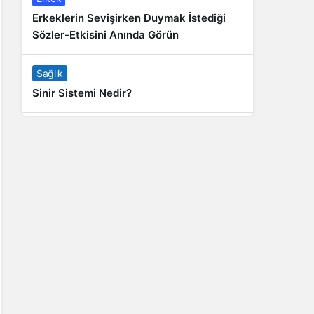
Erkeklerin Sevişirken Duymak İstediği
Sözler-Etkisini Anında Görün
Sağlık
Sinir Sistemi Nedir?
Genel
Banyo Yapmak İstememek Neyin
Belirtisi?
Liste İçerikler
İnstagram Takipçi Satın Almak 15 TL
Genel
Rihanna: Barbados Adası’ndan Dünya’ya
Yolculuk