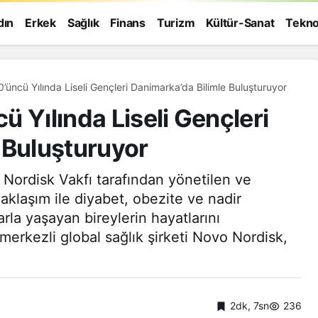
dın
Erkek
Sağlık
Finans
Turizm
Kültür-Sanat
Tekno
üncü Yılında Liseli Gençleri Danimarka’da Bilimle Buluşturuyor
 Yılında Liseli Gençleri
 Buluşturuyor
Nordisk Vakfı tarafından yönetilen ve
yaklaşım ile diyabet, obezite ve nadir
larla yaşayan bireylerin hayatlarını
erkezli global sağlık şirketi Novo Nordisk,
Genel
2dk, 7sn
236