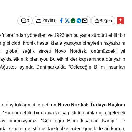
Bir Erkek Bir Kadına Ne
Zaman Bağlanır?
Paylaş
0
Beğen
 tarafından yönetilen ve 1923’ten bu yana sürdürülebilir bir
r gibi ciddi kronik hastalıklarla yaşayan bireylerin hayatlarını
i global sağlık şirketi Novo Nordisk, önümüzdeki yıl
ıda etkinlik planlıyor. Bu etkinlikler kapsamında dünyanın
3 Ağustos ayında Danimarka’da “Geleceğin Bilim İnsanları
n duyduklarını dile getiren
Novo Nordisk Türkiye Başkan
n
, “Sürdürülebilir bir dünya ve sağlıklı toplumlar için, gelecek
ayı önemsiyoruz. “Geleceğin Bilim İnsanları Kampı” ile
da kendini geliştirme, farklı ülkelerden gençlerle ağ kurma,