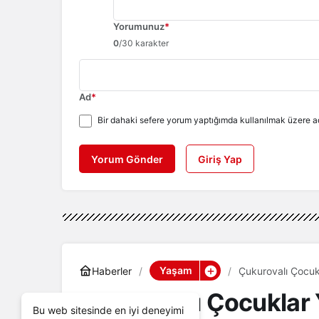
Yorumunuz
*
0
/30 karakter
Ad
*
Bir dahaki sefere yorum yaptığımda kullanılmak üzere ad
Yorum Gönder
Giriş Yap
Yaşam
Haberler
Çukurovalı Çocuk
Çukurovalı Çocuklar 
Bu web sitesinde en iyi deneyimi