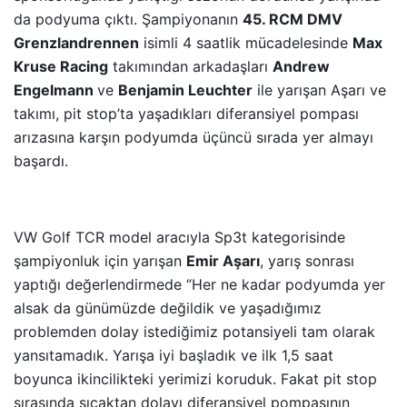
da podyuma çıktı. Şampiyonanın
45. RCM DMV
Grenzlandrennen
isimli 4 saatlik mücadelesinde
Max
Kruse Racing
takımından arkadaşları
Andrew
Engelmann
ve
Benjamin Leuchter
ile yarışan Aşarı ve
takımı, pit stop’ta yaşadıkları diferansiyel pompası
arızasına karşın podyumda üçüncü sırada yer almayı
başardı.
VW Golf TCR model aracıyla Sp3t kategorisinde
şampiyonluk için yarışan
Emir Aşarı
, yarış sonrası
yaptığı değerlendirmede “Her ne kadar podyumda yer
alsak da günümüzde değildik ve yaşadığımız
problemden dolay istediğimiz potansiyeli tam olarak
yansıtamadık. Yarışa iyi başladık ve ilk 1,5 saat
boyunca ikincilikteki yerimizi koruduk. Fakat pit stop
sırasında sıcaktan dolayı diferansiyel pompasının