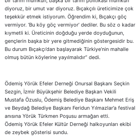
bir tarım mümkün, başka bir tarım politikası mümkün
diyoruz, bir umut var diyoruz. Bıçakçılı üreticimize çok
teşekkür etmek istiyorum. Öğrendim ki, Bıçakçı göç
vermiyor. ‘Bu köy göç vermiyor’ dediler. Bu söz o kadar
kıymetli ki. Üreticinin doğduğu yerde doyduğunun,
gençlerin başka bir yere gitmediğinin göstergesidir bu.
Bu durum Bıçakçı’dan başlayarak Türkiye’nin mahalle
olmuş bütün köylerine yayılmalıdır” dedi.
Ödemiş Yörük Efeler Derneği Onursal Başkanı Seçkin
Sezgin, İzmir Büyükşehir Belediye Başkan Vekili
Mustafa Özuslu, Ödemiş Belediye Başkanı Mehmet Eriş
ve Beydağ Belediye Başkanı Feridun Yılmazlar’a festival
anısına Yörük Türkmen Poşusu armağan etti.
Ödemiş Yörük Efeler Kültür Derneği halkoyunları ekibi
de zeybek gösterisi sundu.