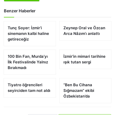
Benzer Haberler
Tunç Soyer: İzmir’i
Zeynep Oral ve Özcan
sinemanın kalbi haline
Arca Nâzım’ı anlattı
getireceğiz
100 Bin Fan, Murda’yı
İzmir’in mimari tarihine
İlk Festivalinde Yalnız
ışık tutan sergi
Bırakmadı
Tiyatro öğrencileri
“Ben Bu Cihana
seyirciden tam not aldı
Sığmazam” ekibi
Özbekistan’da