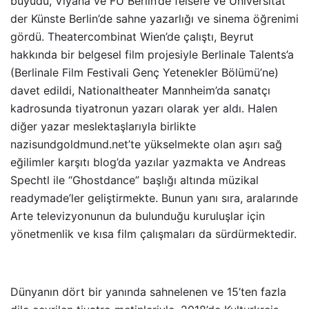
büyüdü, Viyana ve FU Berlin’de felsefe ve Universität
der Künste Berlin’de sahne yazarlığı ve sinema öğrenimi
gördü. Theatercombinat Wien’de çalıştı, Beyrut
hakkında bir belgesel film projesiyle Berlinale Talents’a
(Berlinale Film Festivali Genç Yetenekler Bölümü’ne)
davet edildi, Nationaltheater Mannheim’da sanatçı
kadrosunda tiyatronun yazarı olarak yer aldı. Halen
diğer yazar meslektaşlarıyla birlikte
nazisundgoldmund.net’te yükselmekte olan aşırı sağ
eğilimler karşıtı blog’da yazılar yazmakta ve Andreas
Spechtl ile “Ghostdance” başlığı altında müzikal
readymade’ler geliştirmekte. Bunun yanı sıra, aralarınde
Arte televizyonunun da bulunduğu kuruluşlar için
yönetmenlik ve kısa film çalışmaları da sürdürmektedir.
Dünyanın dört bir yanında sahnelenen ve 15’ten fazla