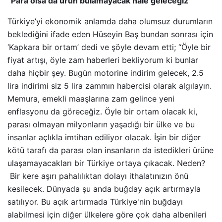
“Para olsa da ürün bulamayacak hale geleceğiz”
Türkiye’yi ekonomik anlamda daha olumsuz durumların
beklediğini ifade eden Hüseyin Baş bundan sonrası için
‘Kapkara bir ortam’ dedi ve şöyle devam etti; “Öyle bir
fiyat artışı, öyle zam haberleri bekliyorum ki bunlar
daha hiçbir şey. Bugün motorine indirim gelecek, 2.5
lira indirimi siz 5 lira zammın habercisi olarak algılayın.
Memura, emekli maaşlarına zam gelince yeni
enflasyonu da göreceğiz. Öyle bir ortam olacak ki,
parası olmayan milyonların yaşadığı bir ülke ve bu
insanlar açlıkla imtihan ediliyor olacak. İşin bir diğer
kötü tarafı da parası olan insanların da istedikleri ürüne
ulaşamayacakları bir Türkiye ortaya çıkacak. Neden?
Bir kere aşırı pahalılıktan dolayı ithalatınızın önü
kesilecek. Dünyada şu anda buğday açık artırmayla
satılıyor. Bu açık artırmada Türkiye'nin buğdayı
alabilmesi için diğer ülkelere göre çok daha albenileri