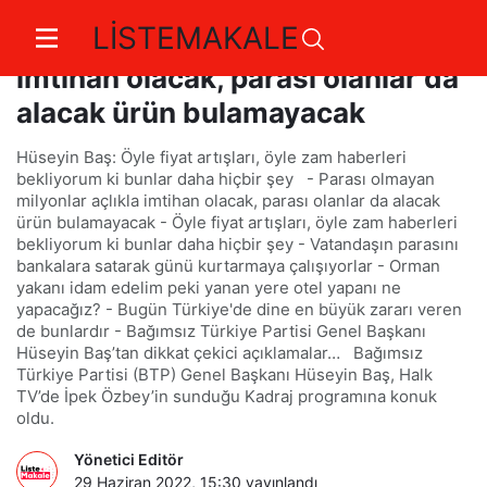
LİSTEMAKALE
Parası olmayan milyonlar açlıkla
imtihan olacak, parası olanlar da
alacak ürün bulamayacak
Hüseyin Baş: Öyle fiyat artışları, öyle zam haberleri
bekliyorum ki bunlar daha hiçbir şey - Parası olmayan
milyonlar açlıkla imtihan olacak, parası olanlar da alacak
ürün bulamayacak - Öyle fiyat artışları, öyle zam haberleri
bekliyorum ki bunlar daha hiçbir şey - Vatandaşın parasını
bankalara satarak günü kurtarmaya çalışıyorlar - Orman
yakanı idam edelim peki yanan yere otel yapanı ne
yapacağız? - Bugün Türkiye'de dine en büyük zararı veren
de bunlardır - Bağımsız Türkiye Partisi Genel Başkanı
Hüseyin Baş’tan dikkat çekici açıklamalar… Bağımsız
Türkiye Partisi (BTP) Genel Başkanı Hüseyin Baş, Halk
TV’de İpek Özbey’in sunduğu Kadraj programına konuk
oldu.
Yönetici Editör
29 Haziran 2022, 15:30
yayınlandı