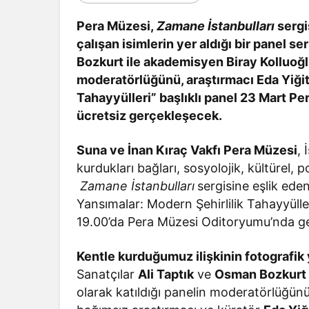
Pera Müzesi,
Zamane İstanbulları
sergi
çalışan isimlerin yer aldığı bir panel s
Bozkurt ile akademisyen Biray Kolluoğl
moderatörlüğünü, araştırmacı Eda Yiğit
Tahayyülleri” başlıklı panel 23 Mart 
ücretsiz gerçekleşecek.
Suna ve İnan Kıraç Vakfı Pera Müzesi
, 
kurdukları bağları, sosyolojik, kültürel, 
Zamane İstanbulları
sergisine eşlik eden
Yansımalar: Modern Şehirlilik Tahayyülle
19.00’da Pera Müzesi Oditoryumu’nda g
Kentle kurduğumuz ilişkinin fotografik
Sanatçılar
Ali Taptık
ve
Osman Bozkurt
olarak katıldığı panelin moderatörlüğünü