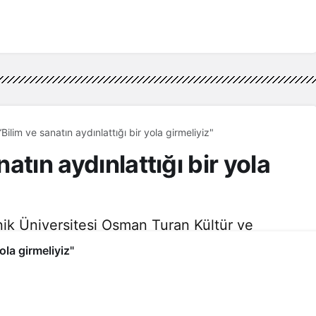
“Bilim ve sanatın aydınlattığı bir yola girmeliyiz"
natın aydınlattığı bir yola
ik Üniversitesi Osman Turan Kültür ve
i özelinde düzenlenen konferansa
yola girmeliyiz"
e NFT Girişimcisi Filiz Dağ, “Geleceğin Bilim-
rdi.