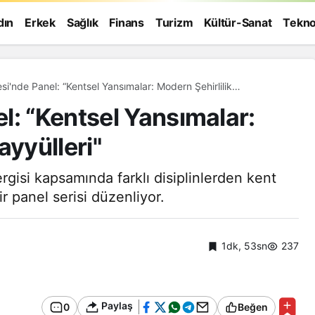
dın
Erkek
Sağlık
Finans
Turizm
Kültür-Sanat
Tekno
i'nde Panel: “Kentsel Yansımalar: Modern Şehirlilik
ri"
l: “Kentsel Yansımalar:
ayyülleri"
gisi kapsamında farklı disiplinlerden kent
ir panel serisi düzenliyor.
1dk, 53sn
237
Genel
Paylaş
0
Beğen