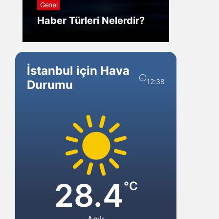
Genel
Görm
Haber Türleri Nelerdir?
Gelir?
İstanbul için Hava
12:38
Durumu
28.4
°C