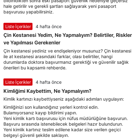
bildirildikten sonra eski pasaport güvenlik nedeniyle geçersiz
hale getirilir ve gerekli şartları sağlayarak yeni pasaport
başvurusu yapabilirsiniz.
Liste İçerikler
4 hafta önce
Çin Kestanesi Yedim, Ne Yapmalıyım? Belirtiler, Riskler
ve Yapılması Gerekenler
Çin kestanesi yediniz ve endişeleniyor musunuz? Çin kestanesi
ile at kestanesi arasındaki farklar, olası belirtiler, hangi
durumlarda doktora başvurmanız gerektiği ve güvenilir sağlık
önerileri bu kapsamlı rehberde.
Liste İçerikler
4 hafta önce
Kimliğimi Kaybettim, Ne Yapmalıyım?
Kimlik kartınızı kaybettiyseniz aşağıdaki adımları uygulayın:
Kimliğinizi son kullandığınız yerleri kontrol edin.
Bulamıyorsanız kayıp bildirimi yapın.
Yeni kimlik kartı başvurusu için nüfus müdürlüğüne başvurun.
Başvuru sırasında istenebilecek belgeleri hazır bulundurun.
Yeni kimlik kartınız teslim edilene kadar size verilen geçici
belgeyi güvenli şekilde saklayın.