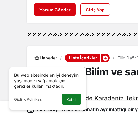
Yorum Gönder
Giriş Yap
Liste İçerikler
Haberler
Filiz Dağ: 
Filiz Dağ: “Bilim ve sa
Bu web sitesinde en iyi deneyimi
yaşamanızı sağlamak için
girmeliyiz"
çerezler kullanılmaktadır.
Geçtiğimiz günlerde Karadeniz Tekn
Gizlilik Politikası
Kabul
Kongre Merkezi’nde Kariyer Günler
Filiz Dağ: “Bilim ve sanatın aydınlattığı bir 
katılan Metaverse Dijital Sanatlar v
Sanat Dünyası” isimli bir seminer ve