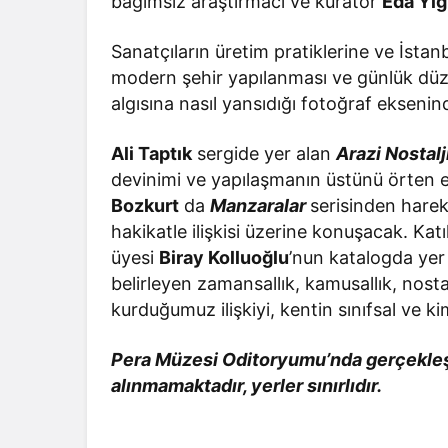
bağımsız araştırmacı ve küratör
Eda Yiğ
Sanatçıların üretim pratiklerine ve İstanb
modern şehir yapılanması ve günlük düz
algısına nasıl yansıdığı fotoğraf ekseni
Ali Taptık
sergide yer alan
Arazi Nostalj
devinimi ve yapılaşmanın üstünü örten et
Bozkurt
da
Manzaralar
serisinden harek
hakikatle ilişkisi üzerine konuşacak. Kat
üyesi
Biray Kolluoğlu
’nun katalogda yer 
belirleyen zamansallık, kamusallık, nost
kurduğumuz ilişkiyi, kentin sınıfsal ve kim
Pera Müzesi Oditoryumu’nda gerçekleşt
alınmamaktadır, yerler sınırlıdır.