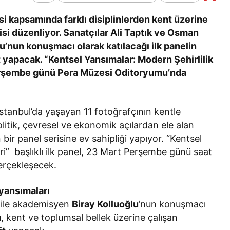
Bir Erkek Bir Kadına Ne
si kapsamında farklı disiplinlerden kent üzerine
Zaman Bağlanır?
erisi düzenliyor. Sanatçılar Ali Taptık ve Osman
u’nun konuşmacı olarak katılacağı ilk panelin
 yapacak. “Kentsel Yansımalar: Modern Şehirlilik
Perşembe günü Pera Müzesi Oditoryumu’nda
İstanbul’da yaşayan 11 fotoğrafçının kentle
politik, çevresel ve ekonomik açılardan ele alan
 bir panel serisine ev sahipliği yapıyor. “Kentsel
ri” başlıklı ilk panel, 23 Mart Perşembe günü saat
erçekleşecek.
 yansımaları
ile akademisyen
Biray Kolluoğlu
’nun konuşmacı
, kent ve toplumsal bellek üzerine çalışan