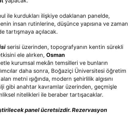
it
yapacak.
ul ile kurdukları ilişkiye odaklanan panelde,
enin insan rutinlerine, düşünce yapısına ve zaman
nde tartışmaya açılacak.
isi
serisi üzerinden, topografyanın kentin sürekli
kisini ele alırken,
Osman
etle kurumsal mekân temsilleri ve bunların
ılımcılar daha sonra, Boğaziçi Üniversitesi öğretim
alan metni ışığında, modern şehirlilik algısını
alji gibi anahtar kavramlar üzerinden, geçmişle
liksel nitelikleri ile beraber tartışacaklar.
irilecek panel ücretsizdir. Rezervasyon