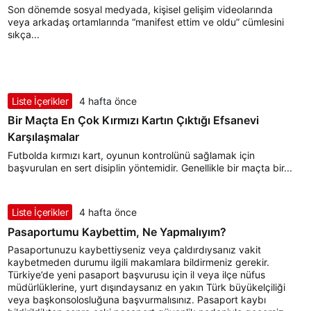
Son dönemde sosyal medyada, kişisel gelişim videolarında
veya arkadaş ortamlarında “manifest ettim ve oldu” cümlesini
sıkça...
Liste İçerikler
4 hafta önce
Bir Maçta En Çok Kırmızı Kartın Çıktığı Efsanevi
Karşılaşmalar
Futbolda kırmızı kart, oyunun kontrolünü sağlamak için
başvurulan en sert disiplin yöntemidir. Genellikle bir maçta bir...
Liste İçerikler
4 hafta önce
Pasaportumu Kaybettim, Ne Yapmalıyım?
Pasaportunuzu kaybettiyseniz veya çaldırdıysanız vakit
kaybetmeden durumu ilgili makamlara bildirmeniz gerekir.
Türkiye’de yeni pasaport başvurusu için il veya ilçe nüfus
müdürlüklerine, yurt dışındaysanız en yakın Türk büyükelçiliği
veya başkonsolosluğuna başvurmalısınız. Pasaport kaybı