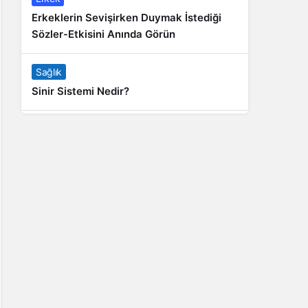
Erkeklerin Sevişirken Duymak İstediği
Sözler-Etkisini Anında Görün
Sağlık
Sinir Sistemi Nedir?
Genel
Banyo Yapmak İstememek Neyin
Belirtisi?
Liste İçerikler
İnstagram Takipçi Satın Almak 15 TL
Genel
Rihanna: Barbados Adası’ndan Dünya’ya
Yolculuk