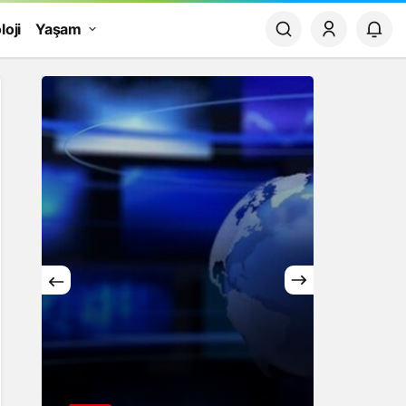
loji
Yaşam
Yaşam
Rüya