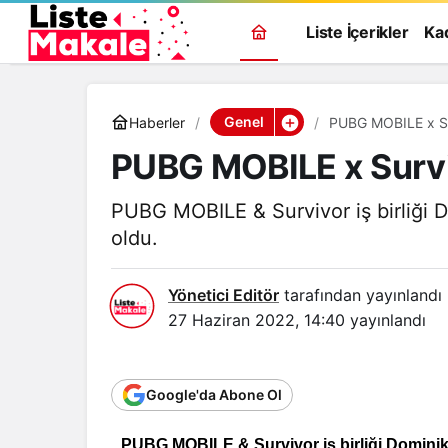
Liste İçerikler
Ka
Genel
Haberler
PUBG MOBILE x Su
PUBG MOBILE x Survi
PUBG MOBILE & Survivor iş birliği 
oldu.
Yönetici Editör
tarafından yayınlandı
27 Haziran 2022, 14:40
yayınlandı
Google'da Abone Ol
PUBG MOBILE & Survivor iş birliği Dominik’