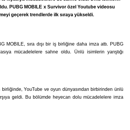
Bir Erkek Bir Kadına Ne
a oldu. PUBG MOBILE x Survivor özel Youtube videosu
Zaman Bağlanır?
meyi geçerek trendlerde ilk sıraya yükseldi.
 MOBILE, sıra dışı bir iş birliğine daha imza attı. PUBG
asıya mücadelelere sahne oldu. Ünlü isimlerin yarıştığı
irliğinde, YouTube ve oyun dünyasından birbirinden ünlü
 karşıya geldi. Bu bölümde heyecan dolu mücadelelere imza