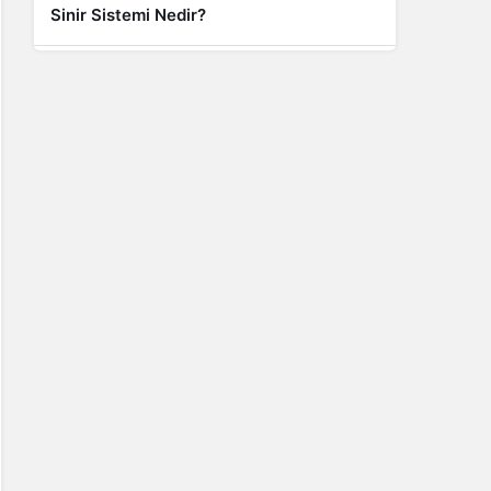
Sinir Sistemi Nedir?
Genel
Banyo Yapmak İstememek Neyin
Belirtisi?
Liste İçerikler
İnstagram Takipçi Satın Almak 15 TL
Genel
Rihanna: Barbados Adası’ndan Dünya’ya
Yolculuk
Finans
Kredi Borcu Ödenmezse Kefile Ne Olur?