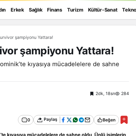
dın
Erkek
Sağlık
Finans
Turizm
Kültür-Sanat
Tekno
rvivor şampiyonu Yattara!
vor şampiyonu Yattara!
Dominik’te kıyasıya mücadelelere de sahne
2dk, 18sn
284
Paylaş
0
Beğen
Genel
te kıyasıya mücadelelere de sahne oldu. Ünlü isimlerin