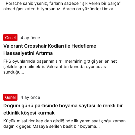
Porsche sahibiyseniz, farların sadece “ışık veren bir parça”
olmadığını zaten biliyorsunuz. Aracın ön yüzündeki imza...
Genel
4 ay önce
Valorant Crosshair Kodları ile Hedefleme
Hassasiyetini Artırma
FPS oyunlarında başarının sırrı, merminin gittiği yeri en net
şekilde görebilmektir. Valorant bu konuda oyunculara
sunduğu...
Genel
4 ay önce
Doğum günü partisinde boyama sayfası ile renkli bir
etkinlik köşesi kurmak
Küçük misafirler kapıdan girdiğinde ilk yarım saat çoğu zaman
dağınık geçer. Masaya serilen basit bir boyama...