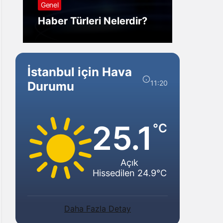
Genel
Görm
Haber Türleri Nelerdir?
Gelir?
İstanbul için Hava
11:20
Durumu
25.1
°C
Açık
Hissedilen 24.9°C
Daha Fazla Detay