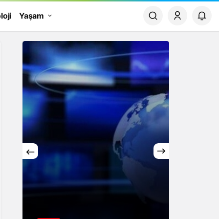
loji
Yaşam
Yaşam
Rüya