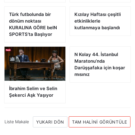
Türk futbolunda bir
Kızılay Haftası çeşitli
dönüm noktası
etkinliklerle
KURALINA GÖRE beIN
kutlanmaya başlandı
SPORTS’ta Başlıyor
N Kolay 44. İstanbul
Maratonu’nda
Darüşşafaka için koşar
mısınız
İbrahim Selim ve Selin
Şekerci Aşk Yaşıyor
Liste Makale
YUKARI DÖN
TAM HALINI GÖRÜNTÜLE