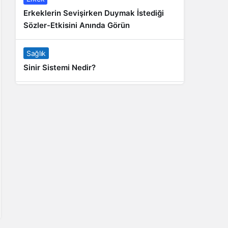
Erkeklerin Sevişirken Duymak İstediği
Sözler-Etkisini Anında Görün
Sağlık
Sinir Sistemi Nedir?
Genel
Banyo Yapmak İstememek Neyin
Belirtisi?
Liste İçerikler
İnstagram Takipçi Satın Almak 15 TL
Genel
Rihanna: Barbados Adası’ndan Dünya’ya
Yolculuk