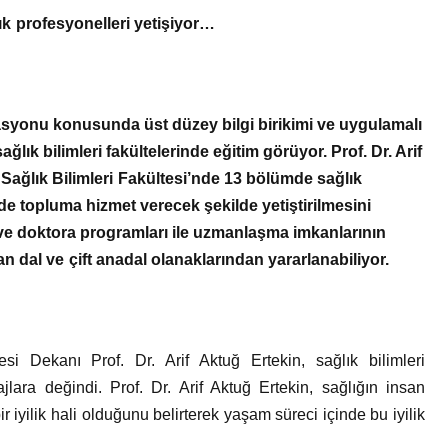
Bir Erkek Bir Kadına Ne
k profesyonelleri yetişiyor…
Zaman Bağlanır?
itasyonu konusunda üst düzey bilgi birikimi ve uygulamalı
ağlık bilimleri fakültelerinde eğitim görüyor. Prof. Dr. Arif
Sağlık Bilimleri Fakültesi’nde 13 bölümde sağlık
de topluma hizmet verecek şekilde yetiştirilmesini
 ve doktora programları ile uzmanlaşma imkanlarının
n dal ve çift anadal olanaklarından yararlanabiliyor.
esi Dekanı Prof. Dr. Arif Aktuğ Ertekin, sağlık bilimleri
jlara değindi. Prof. Dr. Arif Aktuğ Ertekin, sağlığın insan
ir iyilik hali olduğunu belirterek yaşam süreci içinde bu iyilik