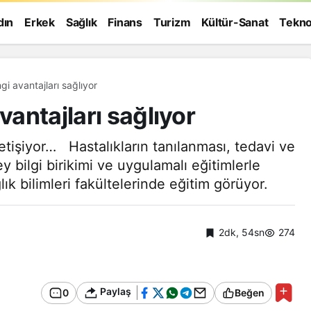
dın
Erkek
Sağlık
Finans
Turizm
Kültür-Sanat
Tekno
gi avantajları sağlıyor
vantajları sağlıyor
etişiyor… Hastalıkların tanılanması, tedavi ve
 bilgi birikimi ve uygulamalı eğitimlerle
lık bilimleri fakültelerinde eğitim görüyor.
2dk, 54sn
274
Paylaş
0
Beğen
Genel