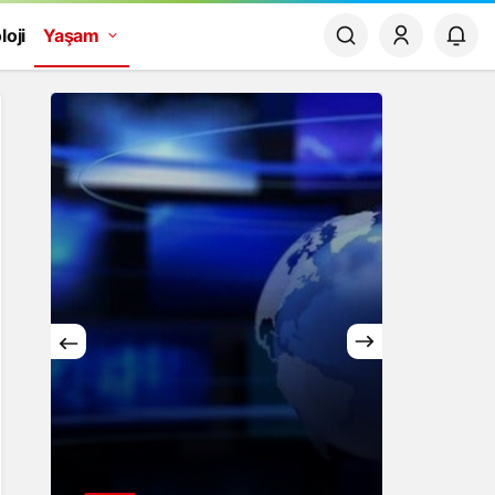
loji
Yaşam
Yaşam
Rüya