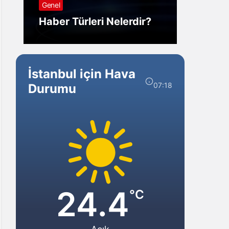
Genel
Görm
Haber Türleri Nelerdir?
Gelir?
İstanbul için Hava
07:18
Durumu
24.4
°C