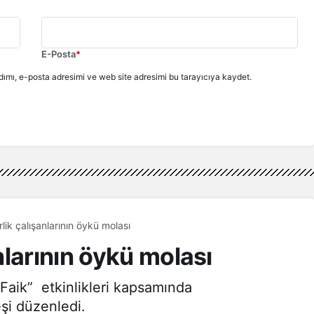
E-Posta
*
ımı, e-posta adresimi ve web site adresimi bu tarayıcıya kaydet.
ik çalışanlarının öykü molası
larının öykü molası
t Faik” etkinlikleri kapsamında
eşi düzenledi.