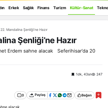
dın
Erkek
Sağlık
Finans
Turizm
Kültür-Sanat
Tekno
 22. Mandalina Şenliği’ne Hazır
lina Şenliği’ne Hazır
met Erdem sahne alacak Seferihisar’da 20
1dk, 43sn
247
Paylaş
0
Beğen
Genel
ahne alacak