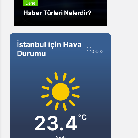
Genel
Görm
Haber Türleri Nelerdir?
Gelir?
İstanbul için Hava
08:03
Durumu
23.4
°C