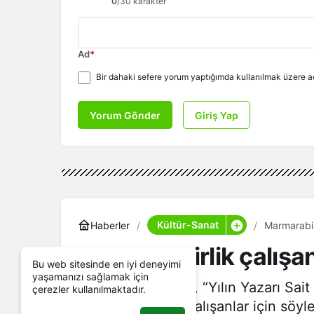
0
/30 karakter
Ad
*
Bir dahaki sefere yorum yaptığımda kullanılmak üzere ad
Yorum Gönder
Giriş Yap
Kültür-Sanat
Haberler
Marmarabirl
Marmarabirlik çalışan
Bu web sitesinde en iyi deneyimi
yaşamanızı sağlamak için
Nilüfer Belediyesi, “Yılın Yazarı Sai
çerezler kullanılmaktadır.
Marmarabirlik’te çalışanlar için söyl