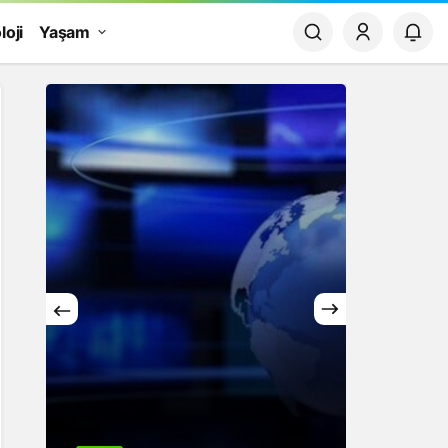
loji
Yaşam
Yaşam
Rüya