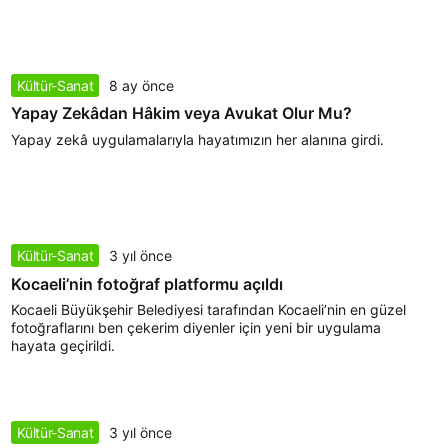
Kültür-Sanat
8 ay önce
Yapay Zekâdan Hâkim veya Avukat Olur Mu?
Yapay zekâ uygulamalarıyla hayatımızın her alanına girdi.
Kültür-Sanat
3 yıl önce
Kocaeli’nin fotoğraf platformu açıldı
Kocaeli Büyükşehir Belediyesi tarafından Kocaeli’nin en güzel
fotoğraflarını ben çekerim diyenler için yeni bir uygulama
hayata geçirildi.
Kültür-Sanat
3 yıl önce