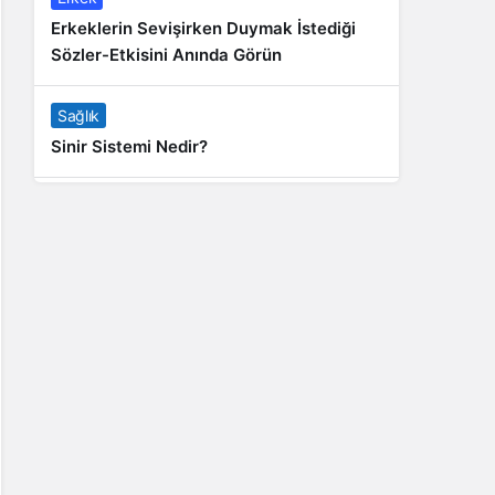
Erkeklerin Sevişirken Duymak İstediği
Sözler-Etkisini Anında Görün
Sağlık
Sinir Sistemi Nedir?
Genel
Banyo Yapmak İstememek Neyin
Belirtisi?
Liste İçerikler
İnstagram Takipçi Satın Almak 15 TL
Genel
Rihanna: Barbados Adası’ndan Dünya’ya
Yolculuk