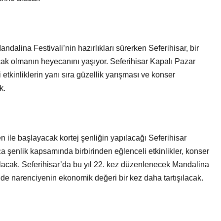
Bir Erkek Bir Kadına Ne
Zaman Bağlanır?
alina Festivali’nin hazırlıkları sürerken Seferihisar, bir
cak olmanın heyecanını yaşıyor. Seferihisar Kapalı Pazar
 etkinliklerin yanı sıra güzellik yarışması ve konser
k.
ile başlayacak kortej şenliğin yapılacağı Seferihisar
 şenlik kapsamında birbirinden eğlenceli etkinlikler, konser
er alacak. Seferihisar’da bu yıl 22. kez düzenlenecek Mandalina
 de narenciyenin ekonomik değeri bir kez daha tartışılacak.