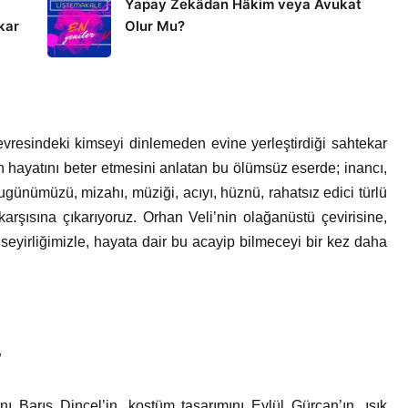
Yapay Zekâdan Hâkim veya Avukat
kar
Olur Mu?
evresindeki kimseyi dinlemeden evine yerleştirdiği sahtekar
n hayatını beter etmesini anlatan bu ölümsüz eserde; inancı,
bugünümüzü, mizahı, müziği, acıyı, hüznü, rahatsız edici türlü
karşısına çıkarıyoruz. Orhan Veli’nin olağanüstü çevirisine,
i seyirliğimizle, hayata dair bu acayip bilmeceyi bir kez daha
”
ı Barış Dinçel’in, kostüm tasarımını Eylül Gürcan’ın, ışık