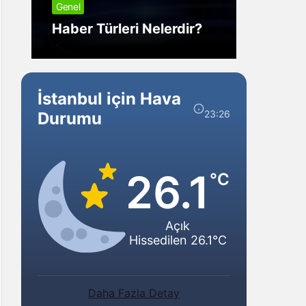
Genel
Görm
Haber Türleri Nelerdir?
Gelir?
İstanbul için Hava
23:26
Durumu
26.1
°C
Açık
Hissedilen 26.1°C
Daha Fazla Detay