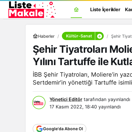
Liste İçerikler
Ka
Kültür-Sanat
Haberler
Şehir Tiyat
Şehir Tiyatroları Mo
Yılını Tartuffe ile Kutl
İBB Şehir Tiyatroları, Moliere’in yazd
Sertdemir’in yönettiği Tartuffe isim
Yönetici Editör
tarafından yayınlandı
17 Kasım 2022, 18:40
yayınlandı
Google'da Abone Ol