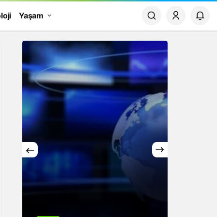
loji
Yaşam
Yaşam
Rüya