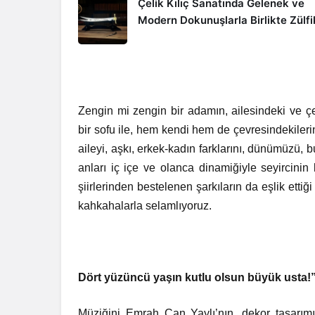
Çelik Kılıç Sanatında Gelenek ve
Modern Dokunuşlarla Birlikte Zülfi
Zengin mi zengin bir adamın, ailesindeki ve ç
bir sofu ile, hem kendi hem de çevresindekileri
aileyi, aşkı, erkek-kadın farklarını, dünümüzü, 
anları iç içe ve olanca dinamiğiyle seyircinin 
şiirlerinden bestelenen şarkıların da eşlik ettiğ
kahkahalarla selamlıyoruz.
Dört yüzüncü yaşın kutlu olsun büyük usta!
Müziğini Emrah Can Yaylı’nın, dekor tasarımın