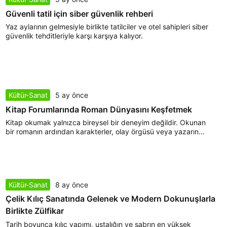
Güvenli tatil için siber güvenlik rehberi
Yaz aylarının gelmesiyle birlikte tatilciler ve otel sahipleri siber
güvenlik tehditleriyle karşı karşıya kalıyor.
Kültür-Sanat
5 ay önce
Kitap Forumlarında Roman Dünyasını Keşfetmek
Kitap okumak yalnızca bireysel bir deneyim değildir. Okunan
bir romanın ardından karakterler, olay örgüsü veya yazarın...
Kültür-Sanat
8 ay önce
Çelik Kılıç Sanatında Gelenek ve Modern Dokunuşlarla
Birlikte Zülfikar
Tarih boyunca kılıç yapımı, ustalığın ve sabrın en yüksek