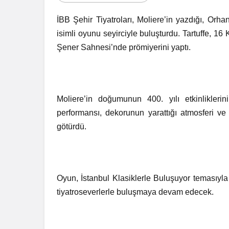
İBB Şehir Tiyatroları, Moliere’in yazdığı, Orhan 
isimli oyunu seyirciyle buluşturdu. Tartuffe,
Şener Sahnesi’nde prömiyerini yaptı.
Moliere’in doğumunun 400. yılı etkinliklerin
performansı, dekorunun yarattığı atmosferi ve k
götürdü.
Oyun, İstanbul Klasiklerle Buluşuyor temasıyl
tiyatroseverlerle buluşmaya devam edecek.