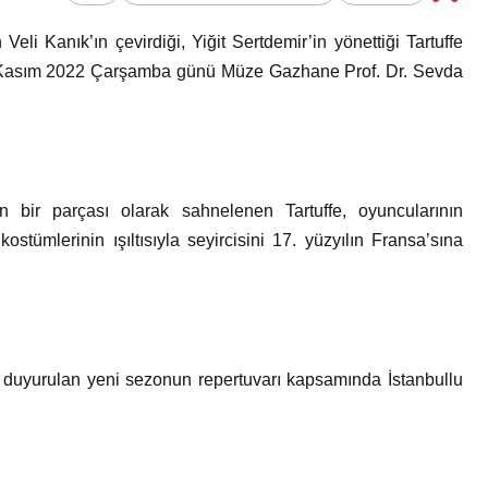
Bir Erkek Bir Kadına Ne
Veli Kanık’ın çevirdiği, Yiğit Sertdemir’in yönettiği Tartuffe
Zaman Bağlanır?
 16 Kasım 2022 Çarşamba günü Müze Gazhane Prof. Dr. Sevda
in bir parçası olarak sahnelenen Tartuffe, oyuncularının
ostümlerinin ışıltısıyla seyircisini 17. yüzyılın Fransa’sına
a duyurulan yeni sezonun repertuvarı kapsamında İstanbullu