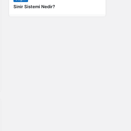
Sinir Sistemi Nedir?
Genel
Banyo Yapmak İstememek Neyin
Belirtisi?
Liste İçerikler
İnstagram Takipçi Satın Almak 15 TL
Genel
Rihanna: Barbados Adası’ndan Dünya’ya
Yolculuk
Finans
Kredi Borcu Ödenmezse Kefile Ne Olur?