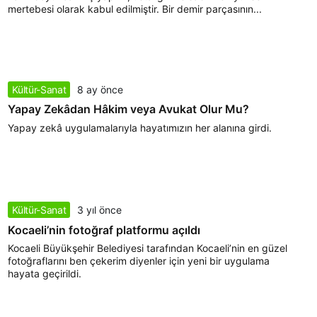
mertebesi olarak kabul edilmiştir. Bir demir parçasının...
Kültür-Sanat
8 ay önce
Yapay Zekâdan Hâkim veya Avukat Olur Mu?
Yapay zekâ uygulamalarıyla hayatımızın her alanına girdi.
Kültür-Sanat
3 yıl önce
Kocaeli’nin fotoğraf platformu açıldı
Kocaeli Büyükşehir Belediyesi tarafından Kocaeli’nin en güzel
fotoğraflarını ben çekerim diyenler için yeni bir uygulama
hayata geçirildi.