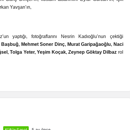
erkan Yavşan’ın,
’un yaptığı, fotoğraflarını Nesrin Kadıoğlu’nun çektiği
n Başbuğ, Mehmet Soner Dinç, Murat Garipağaoğlu, Naci
sel, Tolga Yeter, Yeşim Koçak, Zeynep Göktay Dilbaz
rol
Kültür-Sanat
5 ay önce