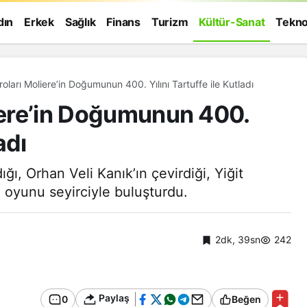
dın
Erkek
Sağlık
Finans
Turizm
Kültür-Sanat
Tekno
roları Moliere’in Doğumunun 400. Yılını Tartuffe ile Kutladı
liere’in Doğumunun 400.
adı
ığı, Orhan Veli Kanık’ın çevirdiği, Yiğit
li oyunu seyirciyle buluşturdu.
2dk, 39sn
242
Genel
Paylaş
0
Beğen