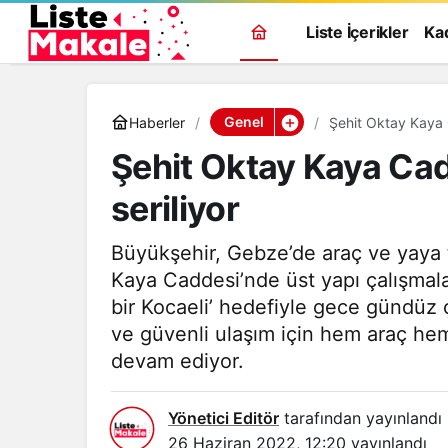
Liste İçerikler
Ka
Genel
Haberler
Şehit Oktay Kaya C
Şehit Oktay Kaya Cad
seriliyor
Büyükşehir, Gebze’de araç ve yaya t
Kaya Caddesi’nde üst yapı çalışmal
bir Kocaeli’ hedefiyle gece gündüz 
ve güvenli ulaşım için hem araç hem
devam ediyor.
Yönetici Editör
tarafından yayınlandı
26 Haziran 2022, 12:20
yayınlandı