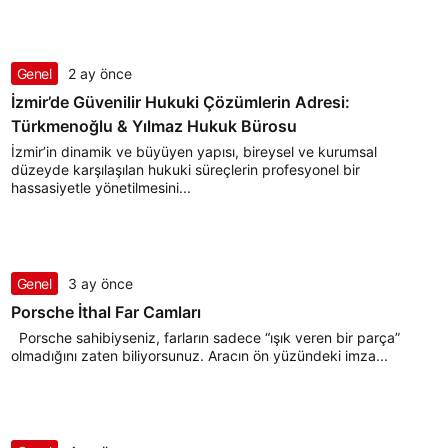
Genel
2 ay önce
İzmir’de Güvenilir Hukuki Çözümlerin Adresi:
Türkmenoğlu & Yılmaz Hukuk Bürosu
İzmir’in dinamik ve büyüyen yapısı, bireysel ve kurumsal
düzeyde karşılaşılan hukuki süreçlerin profesyonel bir
hassasiyetle yönetilmesini...
Genel
3 ay önce
Porsche İthal Far Camları
Porsche sahibiyseniz, farların sadece “ışık veren bir parça”
olmadığını zaten biliyorsunuz. Aracın ön yüzündeki imza...