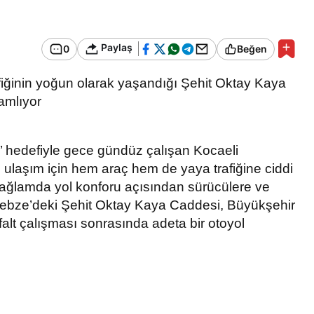
Bir Erkek Bir Kadına Ne
Zaman Bağlanır?
Paylaş
0
Beğen
fiğinin yoğun olarak yaşandığı Şehit Oktay Kaya
amlıyor
’ hedefiyle gece gündüz çalışan Kocaeli
 ulaşım için hem araç hem de yaya trafiğine ciddi
ağlamda yol konforu açısından sürücülere ve
Gebze’deki Şehit Oktay Kaya Caddesi, Büyükşehir
falt çalışması sonrasında adeta bir otoyol