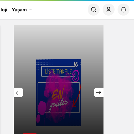
loji
Yaşam
Yaşam
Rüya