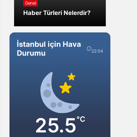
Genel
Görm
Haber Türleri Nelerdir?
Gelir?
İstanbul için Hava
22:04
Durumu
25.5
°C