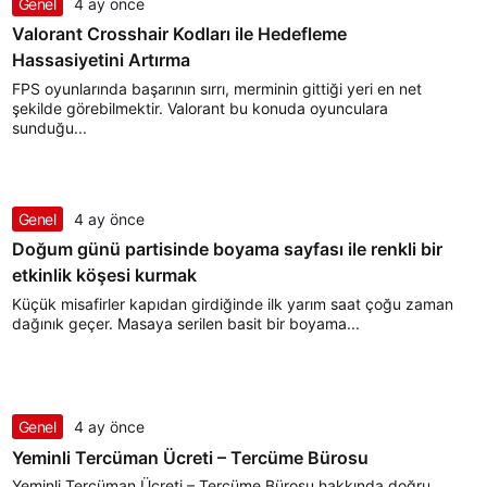
Genel
4 ay önce
Valorant Crosshair Kodları ile Hedefleme
Hassasiyetini Artırma
FPS oyunlarında başarının sırrı, merminin gittiği yeri en net
şekilde görebilmektir. Valorant bu konuda oyunculara
sunduğu...
Genel
4 ay önce
Doğum günü partisinde boyama sayfası ile renkli bir
etkinlik köşesi kurmak
Küçük misafirler kapıdan girdiğinde ilk yarım saat çoğu zaman
dağınık geçer. Masaya serilen basit bir boyama...
Genel
4 ay önce
Yeminli Tercüman Ücreti – Tercüme Bürosu
Yeminli Tercüman Ücreti – Tercüme Bürosu hakkında doğru