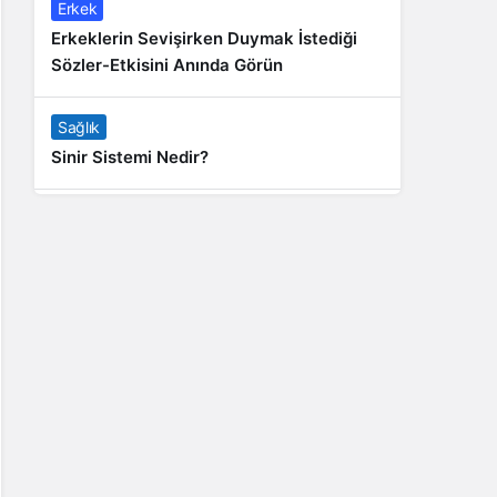
Erkek
Erkeklerin Sevişirken Duymak İstediği
Sözler-Etkisini Anında Görün
Sağlık
Sinir Sistemi Nedir?
Genel
Banyo Yapmak İstememek Neyin
Belirtisi?
Liste İçerikler
İnstagram Takipçi Satın Almak 15 TL
Genel
Rihanna: Barbados Adası’ndan Dünya’ya
Yolculuk