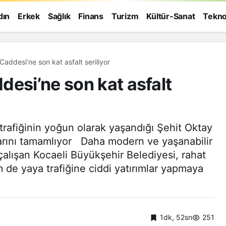
dın
Erkek
Sağlık
Finans
Turizm
Kültür-Sanat
Tekno
addesi’ne son kat asfalt seriliyor
desi’ne son kat asfalt
rafiğinin yoğun olarak yaşandığı Şehit Oktay
arını tamamlıyor Daha modern ve yaşanabilir
çalışan Kocaeli Büyükşehir Belediyesi, rahat
 de yaya trafiğine ciddi yatırımlar yapmaya
Genel
1dk, 52sn
251